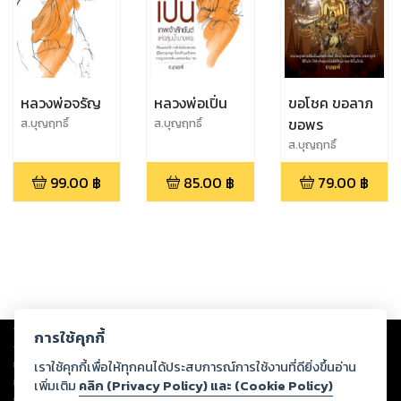
หลวงพ่อจรัญ
หลวงพ่อเปิ่น
ขอโชค ขอลาภ
ขอพร
ส.บุญฤทธิ์
ส.บุญฤทธิ์
ส.บุญฤทธิ์
99.00
฿
85.00
฿
79.00
฿
Copyright ©
2026
Storylog Co., Ltd. - สตอรี่ล็อกขอสงวนสิทธิ์ไม่รับผิดชอบ
การใช้คุกกี้
ต่อผลงานหรือเนื้อหาใดที่อัปโหลดผ่านเว็บไซต์และปรากฏว่าละเมิดสิทธิใน
ทรัพย์สินทางปัญญาของบุคคลอื่นหรือขัดต่อกฎหมายและศีลธรรม ดังนั้น ผู้อ่าน
เราใช้คุกกี้เพื่อให้ทุกคนได้ประสบการณ์การใช้งานที่ดียิ่งขึ้นอ่าน
ทุกท่านโปรดใช้วิจารณญาณในการกลั่นกรองด้วยตนเอง และหากท่านพบว่าส่วน
เพิ่มเติม
คลิก (Privacy Policy) และ (Cookie Policy)
หนึ่งส่วนใดขัดต่อกฎหมายและศีลธรรม กรุณาแจ้งมายังบริษัท เพื่อทีมงานจะได้