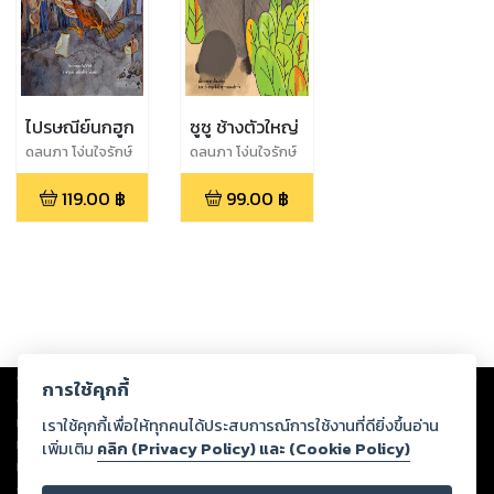
ไปรษณีย์นกฮูก
ซูซู ช้างตัวใหญ่
ดลนภา โง่นใจรักษ์
ดลนภา โง่นใจรักษ์
119.00
฿
99.00
฿
Copyright ©
2026
Storylog Co., Ltd. - สตอรี่ล็อกขอสงวนสิทธิ์ไม่รับผิดชอบ
การใช้คุกกี้
ต่อผลงานหรือเนื้อหาใดที่อัปโหลดผ่านเว็บไซต์และปรากฏว่าละเมิดสิทธิใน
ทรัพย์สินทางปัญญาของบุคคลอื่นหรือขัดต่อกฎหมายและศีลธรรม ดังนั้น ผู้อ่าน
เราใช้คุกกี้เพื่อให้ทุกคนได้ประสบการณ์การใช้งานที่ดียิ่งขึ้นอ่าน
ทุกท่านโปรดใช้วิจารณญาณในการกลั่นกรองด้วยตนเอง และหากท่านพบว่าส่วน
เพิ่มเติม
คลิก (Privacy Policy) และ (Cookie Policy)
หนึ่งส่วนใดขัดต่อกฎหมายและศีลธรรม กรุณาแจ้งมายังบริษัท เพื่อทีมงานจะได้
ดำเนินการในทันที ทั้งนี้ ทางสตอรี่ล็อกขอสงวนลิขสิทธิ์ตามพระราชบัญญัติ