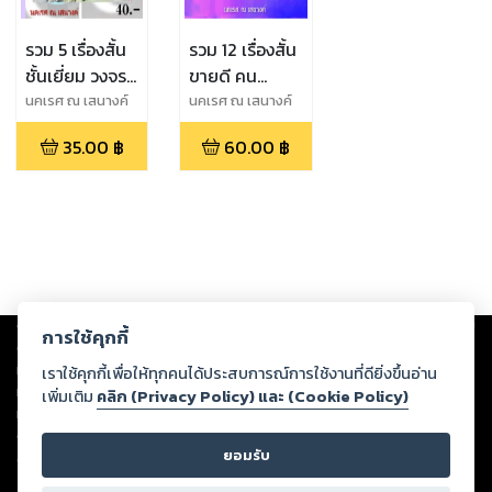
รวม 5 เรื่องสั้น
รวม 12 เรื่องสั้น
ชั้นเยี่ยม วงจรสู่
ขายดี คน
ชัยชนะ บน
คุณภาพ ห้วงไฟ
นคเรศ ณ เสนางค์
นคเรศ ณ เสนางค์
ความไม่รู้
รักร้าย
35.00
฿
60.00
฿
Copyright ©
2026
Storylog Co., Ltd. - สตอรี่ล็อกขอสงวนสิทธิ์ไม่รับผิดชอบ
การใช้คุกกี้
ต่อผลงานหรือเนื้อหาใดที่อัปโหลดผ่านเว็บไซต์และปรากฏว่าละเมิดสิทธิใน
ทรัพย์สินทางปัญญาของบุคคลอื่นหรือขัดต่อกฎหมายและศีลธรรม ดังนั้น ผู้อ่าน
เราใช้คุกกี้เพื่อให้ทุกคนได้ประสบการณ์การใช้งานที่ดียิ่งขึ้นอ่าน
ทุกท่านโปรดใช้วิจารณญาณในการกลั่นกรองด้วยตนเอง และหากท่านพบว่าส่วน
เพิ่มเติม
คลิก (Privacy Policy) และ (Cookie Policy)
หนึ่งส่วนใดขัดต่อกฎหมายและศีลธรรม กรุณาแจ้งมายังบริษัท เพื่อทีมงานจะได้
ดำเนินการในทันที ทั้งนี้ ทางสตอรี่ล็อกขอสงวนลิขสิทธิ์ตามพระราชบัญญัติ
ยอมรับ
ลิขสิทธิ์ พ.ศ. 2537 (ฉบับล่าสุด)