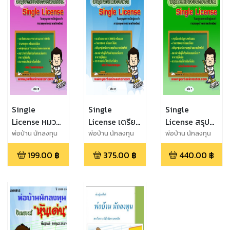
Single
Single
Single
License หมวด
License เตรียม
License สรุป
จรรยาบรรณ
สอบ ใบอนุญาต
เนื้อหาติวเข้ม
พ่อบ้าน นักลงทุน
พ่อบ้าน นักลงทุน
พ่อบ้าน นักลงทุน
เตรียมสอบ ใบ
ผู้เเนะนำการ
พร้อมสอบ
199.00
฿
375.00
฿
440.00
฿
อนุญาต ผู้เเนะ
ลงทุนด้าน
นำการลงทุน
ตลาดหลักทรัพย์
ด้าน
หุ้น การเงิน
ตลาดหลักทรัพย์
หุ้น การเงิน