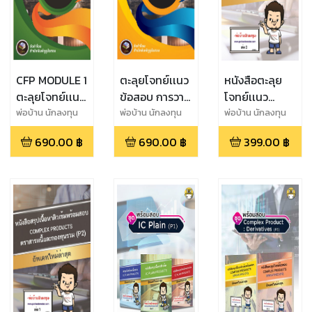
CFP MODULE 1
ตะลุยโจทย์เเนว
หนังสือตะลุย
ตะลุยโจทย์เเนว
ข้อสอบ การวาง
โจทย์เเนว
ข้อสอบ การวาง
เเผนการเงิน
ข้อสอบ ติวเข้ม
พ่อบ้าน นักลงทุน
พ่อบ้าน นักลงทุน
พ่อบ้าน นักลงทุน
เเผนการเงิน
CFP MODULE
พร้อมสอบ
690.00
฿
690.00
฿
399.00
฿
2
ตราสารหนี้และ
กองทุนรวม ซับ
ซ้อน (p2)