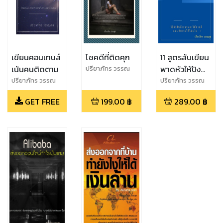
เขียนคอนเทนส์
โชคดีที่ติดคุก
11 สูตรลับเขียน
เน้นคนติดตาม
พาดหัวให้ปัง
ปรียาภัทร วรรณ
สุข
สะท้านถึงกะเป๋า
ปรียาภัทร วรรณ
ปรียาภัทร วรรณ
สุข
สุข
ตังค์ลูกค้า
GET FREE
199.00
฿
289.00
฿