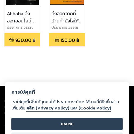
Alibaba ส่ง
ส่งออกจากที่
ออกออนไลน์
บ้านทำยังไงให้
กำไรเป็นแสน
ได้เงินล้าน
ปรียาภัทร วรรณ
ปรียาภัทร วรรณ
สุข
สุข
930.00
฿
150.00
฿
Copyright ©
2026
Storylog Co., Ltd. - สตอรี่ล็อกขอสงวนสิทธิ์ไม่รับผิดชอบ
การใช้คุกกี้
ต่อผลงานหรือเนื้อหาใดที่อัปโหลดผ่านเว็บไซต์และปรากฏว่าละเมิดสิทธิใน
ทรัพย์สินทางปัญญาของบุคคลอื่นหรือขัดต่อกฎหมายและศีลธรรม ดังนั้น ผู้อ่าน
เราใช้คุกกี้เพื่อให้ทุกคนได้ประสบการณ์การใช้งานที่ดียิ่งขึ้นอ่าน
ทุกท่านโปรดใช้วิจารณญาณในการกลั่นกรองด้วยตนเอง และหากท่านพบว่าส่วน
เพิ่มเติม
คลิก (Privacy Policy) และ (Cookie Policy)
หนึ่งส่วนใดขัดต่อกฎหมายและศีลธรรม กรุณาแจ้งมายังบริษัท เพื่อทีมงานจะได้
ดำเนินการในทันที ทั้งนี้ ทางสตอรี่ล็อกขอสงวนลิขสิทธิ์ตามพระราชบัญญัติ
ยอมรับ
ลิขสิทธิ์ พ.ศ. 2537 (ฉบับล่าสุด)