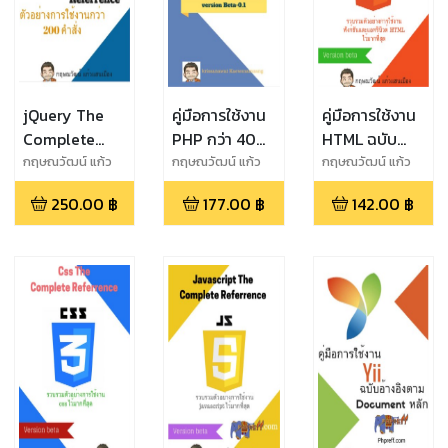
jQuery The
คู่มือการใช้งาน
คู่มือการใช้งาน
Complete
PHP กว่า 400+
HTML ฉบับ
Reference
คำสั่ง
สมบูรณ์
กฤษณวัฒน์ แก้ว
กฤษณวัฒน์ แก้ว
กฤษณวัฒน์ แก้ว
เเสนเมือง
เเสนเมือง
เเสนเมือง
รวมตัวอย่าง
เวอร์ชัน beta
250.00
฿
177.00
฿
142.00
฿
การใช้งานกว่า
200 คำสั่ง