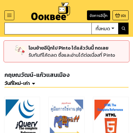
จัดการอีบุ๊ก
(
0
)
ทั้งหมด
โอนย้ายอีบุ๊กไป Pinto ได้แล้ววันนี้ กดเลย
รับทันทีโค้ดลด ซื้อและอ่านได้ต่อเนื่องที่ Pinto
กฤษณวัฒน์-แก้วเเสนเมือง
วันที่ใหม่-เก่า