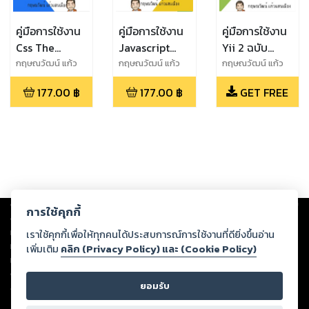
คู่มือการใช้งาน
คู่มือการใช้งาน
คู่มือการใช้งาน
Css The
Javascript
Yii 2 ฉบับ
Complete
The
อ้างอิงจาก
กฤษณวัฒน์ แก้ว
กฤษณวัฒน์ แก้ว
กฤษณวัฒน์ แก้ว
เเสนเมือง
เเสนเมือง
เเสนเมือง
Reference
Complete
document
177.00
฿
177.00
฿
GET FREE
ฉบับสมบูรณ์
Reference
หลัก
เวอร์ชัน beta
ฉบับสมบูรณ์
เวอร์ชัน beta
Copyright ©
2026
Storylog Co., Ltd. - สตอรี่ล็อกขอสงวนสิทธิ์ไม่รับผิดชอบ
การใช้คุกกี้
ต่อผลงานหรือเนื้อหาใดที่อัปโหลดผ่านเว็บไซต์และปรากฏว่าละเมิดสิทธิใน
ทรัพย์สินทางปัญญาของบุคคลอื่นหรือขัดต่อกฎหมายและศีลธรรม ดังนั้น ผู้อ่าน
เราใช้คุกกี้เพื่อให้ทุกคนได้ประสบการณ์การใช้งานที่ดียิ่งขึ้นอ่าน
ทุกท่านโปรดใช้วิจารณญาณในการกลั่นกรองด้วยตนเอง และหากท่านพบว่าส่วน
เพิ่มเติม
คลิก (Privacy Policy) และ (Cookie Policy)
หนึ่งส่วนใดขัดต่อกฎหมายและศีลธรรม กรุณาแจ้งมายังบริษัท เพื่อทีมงานจะได้
ดำเนินการในทันที ทั้งนี้ ทางสตอรี่ล็อกขอสงวนลิขสิทธิ์ตามพระราชบัญญัติ
ยอมรับ
ลิขสิทธิ์ พ.ศ. 2537 (ฉบับล่าสุด)