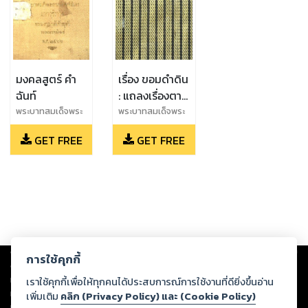
มงคลสูตร์ คำ
เรื่อง ขอมดำดิน
ฉันท์
: แถลงเรื่องตาม
ตำนาน และ
พระบาทสมเด็จพระ
พระบาทสมเด็จพระ
มงกุฏเกล้าเจ้าอยู่
มงกุฏเกล้าเจ้าอยู่
สันนิษฐาน
GET FREE
GET FREE
หัว
หัว
โบราณคดี และ
เป็นบทกลอนล
คร
Copyright ©
2026
Storylog Co., Ltd. - สตอรี่ล็อกขอสงวนสิทธิ์ไม่รับผิดชอบ
การใช้คุกกี้
ต่อผลงานหรือเนื้อหาใดที่อัปโหลดผ่านเว็บไซต์และปรากฏว่าละเมิดสิทธิใน
ทรัพย์สินทางปัญญาของบุคคลอื่นหรือขัดต่อกฎหมายและศีลธรรม ดังนั้น ผู้อ่าน
เราใช้คุกกี้เพื่อให้ทุกคนได้ประสบการณ์การใช้งานที่ดียิ่งขึ้นอ่าน
ทุกท่านโปรดใช้วิจารณญาณในการกลั่นกรองด้วยตนเอง และหากท่านพบว่าส่วน
เพิ่มเติม
คลิก (Privacy Policy) และ (Cookie Policy)
หนึ่งส่วนใดขัดต่อกฎหมายและศีลธรรม กรุณาแจ้งมายังบริษัท เพื่อทีมงานจะได้