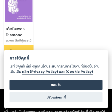
เด็กใจเพชร
Diamond
Heart Child
สมภพ ลิมป์คุ้มธรณี
29.00
฿
การใช้คุกกี้
เราใช้คุกกี้เพื่อให้ทุกคนได้ประสบการณ์การใช้งานที่ดียิ่งขึ้นอ่าน
เพิ่มเติม
คลิก (Privacy Policy) และ (Cookie Policy)
ยอมรับ
Copyright ©
2026
Storylog Co., Ltd. - สตอรี่ล็อกขอสงวนสิทธิ์ไม่รับผิดชอบ
ต่อผลงานหรือเนื้อหาใดที่อัปโหลดผ่านเว็บไซต์และปรากฏว่าละเมิดสิทธิใน
ปรับแต่งคุกกี้
ทรัพย์สินทางปัญญาของบุคคลอื่นหรือขัดต่อกฎหมายและศีลธรรม ดังนั้น ผู้อ่าน
ทุกท่านโปรดใช้วิจารณญาณในการกลั่นกรองด้วยตนเอง และหากท่านพบว่าส่วน
หนึ่งส่วนใดขัดต่อกฎหมายและศีลธรรม กรุณาแจ้งมายังบริษัท เพื่อทีมงานจะได้