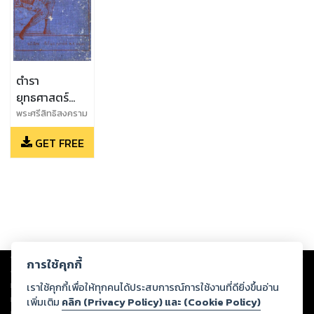
ตำรา
ยุทธศาสตร์
ของกรม
พระศรีสิทธิสงคราม
ยุทธการทหาร
GET FREE
บก
Copyright ©
2026
Storylog Co., Ltd. - สตอรี่ล็อกขอสงวนสิทธิ์ไม่รับผิดชอบ
การใช้คุกกี้
ต่อผลงานหรือเนื้อหาใดที่อัปโหลดผ่านเว็บไซต์และปรากฏว่าละเมิดสิทธิใน
ทรัพย์สินทางปัญญาของบุคคลอื่นหรือขัดต่อกฎหมายและศีลธรรม ดังนั้น ผู้อ่าน
เราใช้คุกกี้เพื่อให้ทุกคนได้ประสบการณ์การใช้งานที่ดียิ่งขึ้นอ่าน
ทุกท่านโปรดใช้วิจารณญาณในการกลั่นกรองด้วยตนเอง และหากท่านพบว่าส่วน
เพิ่มเติม
คลิก (Privacy Policy) และ (Cookie Policy)
หนึ่งส่วนใดขัดต่อกฎหมายและศีลธรรม กรุณาแจ้งมายังบริษัท เพื่อทีมงานจะได้