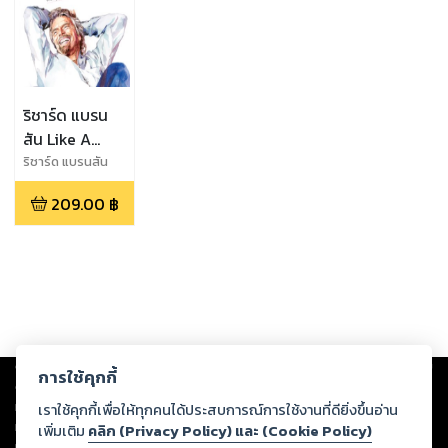
ริชาร์ด แบรน
สัน Like A
Virgin
ริชาร์ด แบรนสัน
209.00
฿
Copyright ©
2026
Storylog Co., Ltd. - สตอรี่ล็อกขอสงวนสิทธิ์ไม่รับผิดชอบ
การใช้คุกกี้
ต่อผลงานหรือเนื้อหาใดที่อัปโหลดผ่านเว็บไซต์และปรากฏว่าละเมิดสิทธิใน
ทรัพย์สินทางปัญญาของบุคคลอื่นหรือขัดต่อกฎหมายและศีลธรรม ดังนั้น ผู้อ่าน
เราใช้คุกกี้เพื่อให้ทุกคนได้ประสบการณ์การใช้งานที่ดียิ่งขึ้นอ่าน
ทุกท่านโปรดใช้วิจารณญาณในการกลั่นกรองด้วยตนเอง และหากท่านพบว่าส่วน
เพิ่มเติม
คลิก (Privacy Policy) และ (Cookie Policy)
หนึ่งส่วนใดขัดต่อกฎหมายและศีลธรรม กรุณาแจ้งมายังบริษัท เพื่อทีมงานจะได้