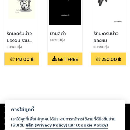
รักนะครับบ่าว
บ้านสีดำ
รักนะครับบ่าว
ของผม รวม
ของผม
แมวขนยุ่ง
ตอนพิเศษ 1
แมวขนยุ่ง
แมวขนยุ่ง
142.00
฿
GET FREE
250.00
฿
Copyright ©
2026
Storylog Co., Ltd. - สตอรี่ล็อกขอสงวนสิทธิ์ไม่รับผิดชอบ
การใช้คุกกี้
ต่อผลงานหรือเนื้อหาใดที่อัปโหลดผ่านเว็บไซต์และปรากฏว่าละเมิดสิทธิใน
ทรัพย์สินทางปัญญาของบุคคลอื่นหรือขัดต่อกฎหมายและศีลธรรม ดังนั้น ผู้อ่าน
เราใช้คุกกี้เพื่อให้ทุกคนได้ประสบการณ์การใช้งานที่ดียิ่งขึ้นอ่าน
ทุกท่านโปรดใช้วิจารณญาณในการกลั่นกรองด้วยตนเอง และหากท่านพบว่าส่วน
เพิ่มเติม
คลิก (Privacy Policy) และ (Cookie Policy)
หนึ่งส่วนใดขัดต่อกฎหมายและศีลธรรม กรุณาแจ้งมายังบริษัท เพื่อทีมงานจะได้