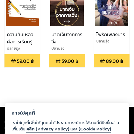
ความล้มเหลว
บาดเจ็บจากการ
ไฟรักเพลิงมาร
คือการเรียนรู้
วิ่ง
ปลายรุ้ง
ปลายรุ้ง
ปลายรุ้ง
59.00
฿
59.00
฿
89.00
฿
Copyright ©
2026
Storylog Co., Ltd. - สตอรี่ล็อกขอสงวนสิทธิ์ไม่รับผิดชอบ
การใช้คุกกี้
ต่อผลงานหรือเนื้อหาใดที่อัปโหลดผ่านเว็บไซต์และปรากฏว่าละเมิดสิทธิใน
ทรัพย์สินทางปัญญาของบุคคลอื่นหรือขัดต่อกฎหมายและศีลธรรม ดังนั้น ผู้อ่าน
เราใช้คุกกี้เพื่อให้ทุกคนได้ประสบการณ์การใช้งานที่ดียิ่งขึ้นอ่าน
ทุกท่านโปรดใช้วิจารณญาณในการกลั่นกรองด้วยตนเอง และหากท่านพบว่าส่วน
เพิ่มเติม
คลิก (Privacy Policy) และ (Cookie Policy)
หนึ่งส่วนใดขัดต่อกฎหมายและศีลธรรม กรุณาแจ้งมายังบริษัท เพื่อทีมงานจะได้