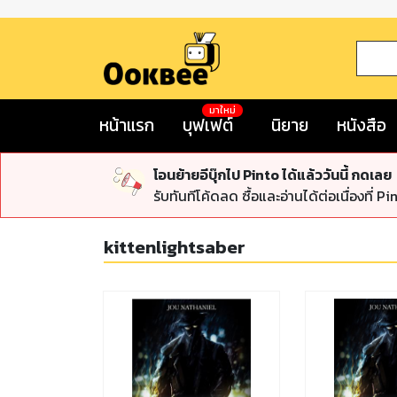
มาใหม่
หน้าแรก
บุฟเฟต์
นิยาย
หนังสือ
โอนย้ายอีบุ๊กไป Pinto ได้แล้ววันนี้ กดเลย
รับทันทีโค้ดลด ซื้อและอ่านได้ต่อเนื่องที่ Pi
kittenlightsaber