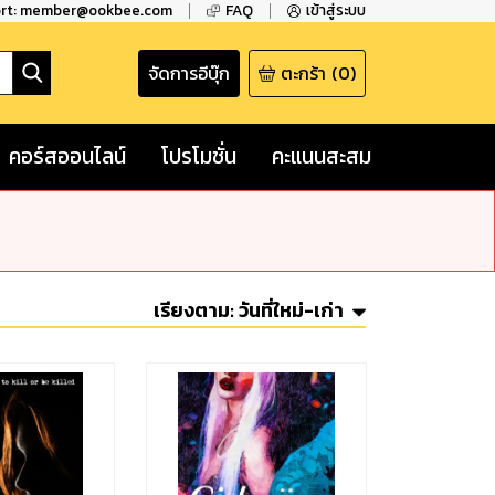
ort: member@ookbee.com
FAQ
เข้าสู่ระบบ
จัดการอีบุ๊ก
ตะกร้า
(
0
)
คอร์สออนไลน์
โปรโมชั่น
คะแนนสะสม
เรียงตาม:
วันที่ใหม่-เก่า