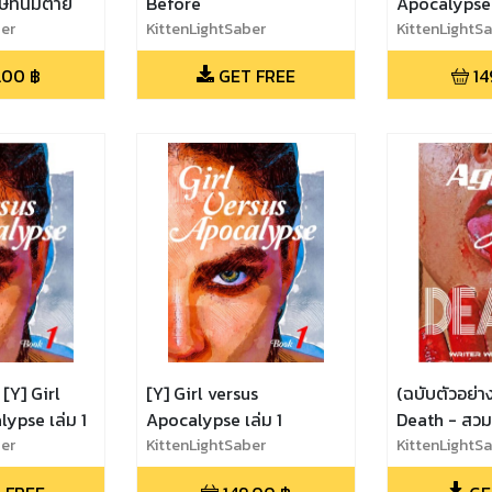
ัทนี้มีตาย
Before
Apocalypse 
ber
KittenLightSaber
KittenLightS
.00
฿
GET FREE
14
 [Y] Girl
[Y] Girl versus
(ฉบับตัวอย่า
ypse เล่ม 1
Apocalypse เล่ม 1
Death - สวมร
ber
KittenLightSaber
KittenLightS