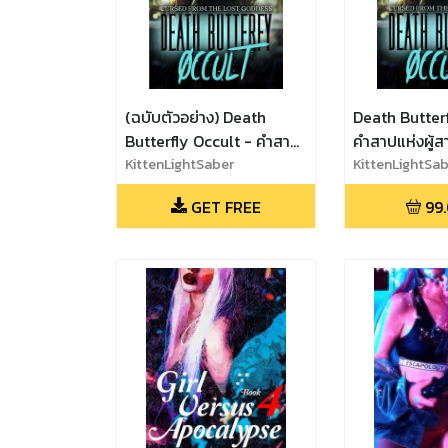
(ฉบับตัวอย่าง) Death
Death Butterf
Butterfly Occult - คำสาป
คำสาปแห่งผู้
แห่งผู้สาบสูญ [บทต้น]
KittenLightSaber
ต้น]
KittenLightSa
GET FREE
99