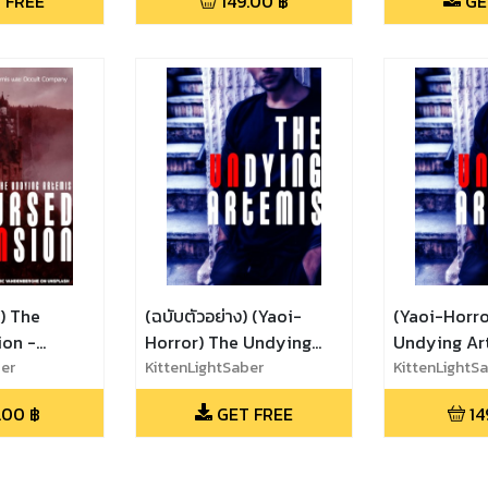
 FREE
149.00
฿
GE
) The
(ฉบับตัวอย่าง) (Yaoi-
(Yaoi-Horro
ion -
Horror) The Undying
Undying Ar
น
ber
Artemis - โลกสยองของไอ
KittenLightSaber
สยองของไอดอล
KittenLightS
ดอลผู้ไม่มีวันตาย
ตาย
.00
฿
GET FREE
14