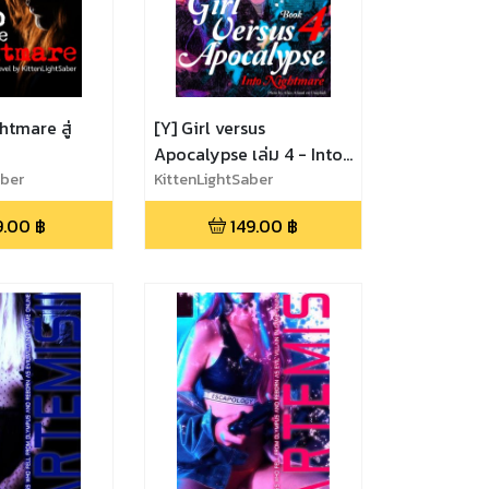
htmare สู่
[Y] Girl versus
Apocalypse เล่ม 4 - Into
aber
Nightmare
KittenLightSaber
9.00
฿
149.00
฿