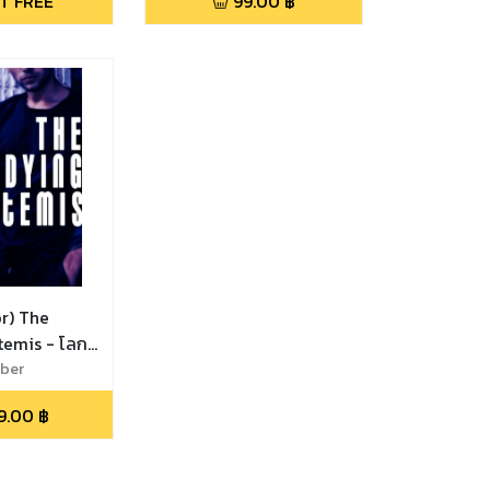
T FREE
99.00
฿
r) The
temis - โลก
ผู้ไม่มีวัน
aber
9.00
฿