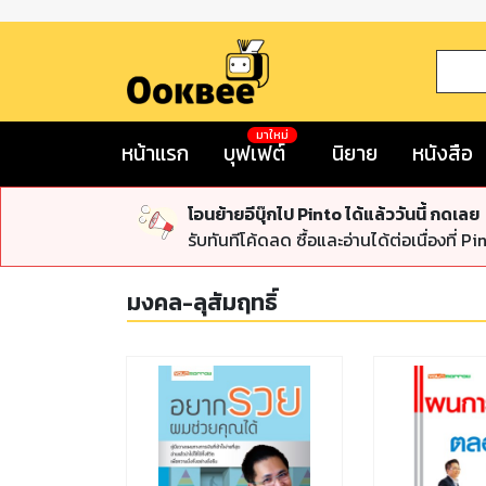
มาใหม่
หน้าแรก
บุฟเฟต์
นิยาย
หนังสือ
โอนย้ายอีบุ๊กไป Pinto ได้แล้ววันนี้ กดเลย
รับทันทีโค้ดลด ซื้อและอ่านได้ต่อเนื่องที่ Pi
มงคล-ลุสัมฤทธิ์