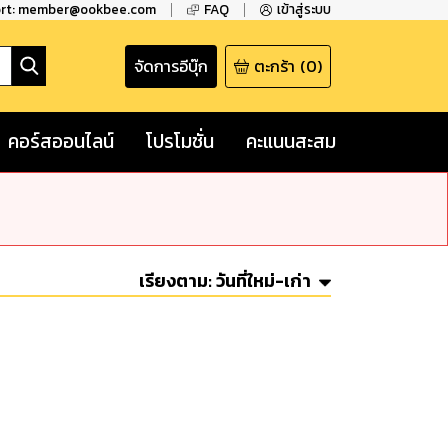
ort: member@ookbee.com
FAQ
เข้าสู่ระบบ
จัดการอีบุ๊ก
ตะกร้า
(
0
)
คอร์สออนไลน์
โปรโมชั่น
คะแนนสะสม
เรียงตาม:
วันที่ใหม่-เก่า