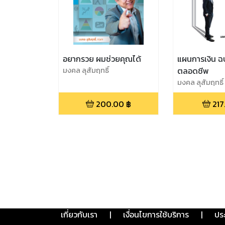
อยากรวย ผมช่วยคุณได้
แผนการเงิน ฉบ
มงคล ลุสัมฤทธิ์
ตลอดชีพ
มงคล ลุสัมฤทธิ์
200.00
฿
217
เกี่ยวกับเรา
|
เงื่อนไขการใช้บริการ
|
ปร