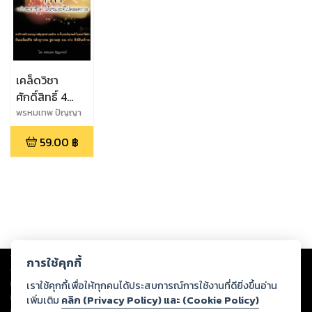
เคล็ดวิชา
ศักดิ์สิทธิ์ 4
ปาฏิหาริย์บารมี
พรหมเทพ ปัญญา
จารย์
10 ทัศ
59.00
฿
Copyright ©
2026
Storylog Co., Ltd. - สตอรี่ล็อกขอสงวนสิทธิ์ไม่รับผิดชอบ
การใช้คุกกี้
ต่อผลงานหรือเนื้อหาใดที่อัปโหลดผ่านเว็บไซต์และปรากฏว่าละเมิดสิทธิใน
ทรัพย์สินทางปัญญาของบุคคลอื่นหรือขัดต่อกฎหมายและศีลธรรม ดังนั้น ผู้อ่าน
เราใช้คุกกี้เพื่อให้ทุกคนได้ประสบการณ์การใช้งานที่ดียิ่งขึ้นอ่าน
ทุกท่านโปรดใช้วิจารณญาณในการกลั่นกรองด้วยตนเอง และหากท่านพบว่าส่วน
เพิ่มเติม
คลิก (Privacy Policy) และ (Cookie Policy)
หนึ่งส่วนใดขัดต่อกฎหมายและศีลธรรม กรุณาแจ้งมายังบริษัท เพื่อทีมงานจะได้