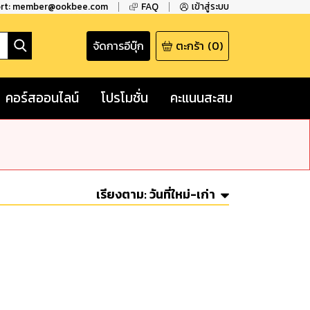
ort: member@ookbee.com
FAQ
เข้าสู่ระบบ
จัดการอีบุ๊ก
ตะกร้า
(
0
)
คอร์สออนไลน์
โปรโมชั่น
คะแนนสะสม
เรียงตาม:
วันที่ใหม่-เก่า