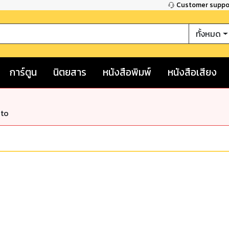
Customer supp
ทั้งหมด
การ์ตูน
นิตยสาร
หนังสือพิมพ์
หนังสือเสียง
nto