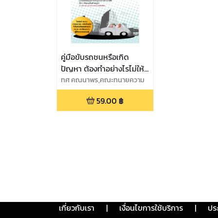
คู่มือขับรถชนหรือเกิด
ปัญหา ต้องทำอย่างไรไม่ให้
เสียเปรียบ!!! (แบบทั้งถูกใจ
ทศ คณนาพร,คณะทนายความ
เพื่อคนใช้รถ
และถูกกฎหมายด้วย)
59.00
฿
เกี่ยวกับเรา
|
เงื่อนไขการใช้บริการ
|
ปร