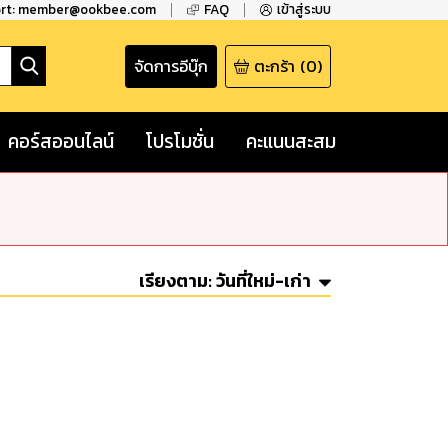
ort: member@ookbee.com
FAQ
เข้าสู่ระบบ
จัดการอีบุ๊ก
ตะกร้า
(
0
)
คอร์สออนไลน์
โปรโมชั่น
คะแนนสะสม
เรียงตาม:
วันที่ใหม่-เก่า