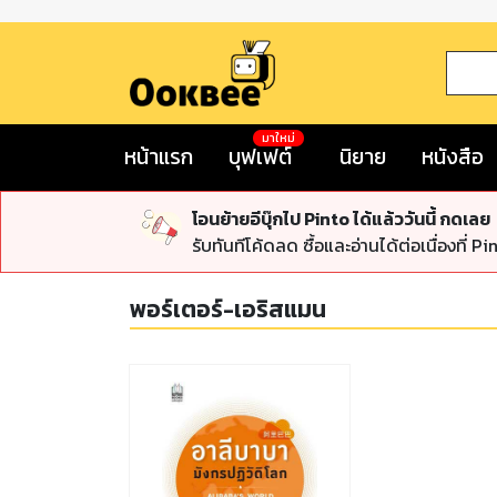
มาใหม่
หน้าแรก
บุฟเฟต์
นิยาย
หนังสือ
โอนย้ายอีบุ๊กไป Pinto ได้แล้ววันนี้ กดเลย
รับทันทีโค้ดลด ซื้อและอ่านได้ต่อเนื่องที่ Pi
พอร์เตอร์-เอริสแมน