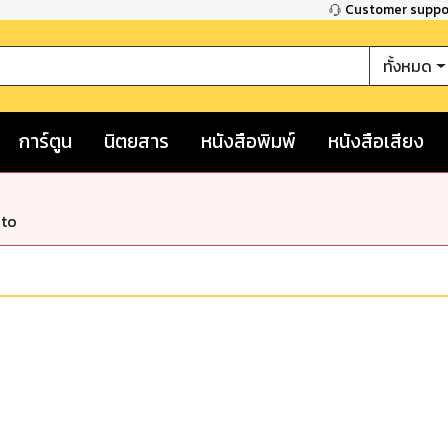
Customer supp
ทั้งหมด
การ์ตูน
นิตยสาร
หนังสือพิมพ์
หนังสือเสียง
nto