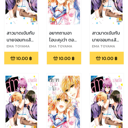
สาวมาดเข้มกับ
อยากถามอา
สาวมาดเข้มกับ
นายจอมทะเล้น
โอบะคุงว่า ตอน
นายจอมทะเล้น
ตอน 24
32
ตอน 23
EMA TOYAMA
EMA TOYAMA
EMA TOYAMA
10.00
฿
10.00
฿
10.00
฿