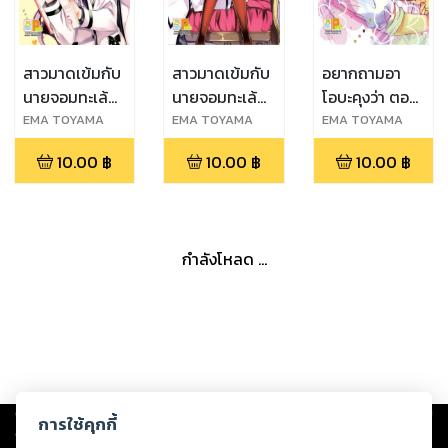
สาวมาดเข้มกับ
สาวมาดเข้มกับ
อยากถามอา
นายจอมทะเล้น
นายจอมทะเล้น
โอบะคุงว่า ตอน
ตอน 13
ตอน 10
28
EMA TOYAMA
EMA TOYAMA
EMA TOYAMA
10.00
฿
10.00
฿
10.00
฿
กำลังโหลด ...
Copyright ©
2026
Storylog Co., Ltd. - สตอรี่ล็อกขอสงวนสิทธิ์ไม่รับผิดชอบ
การใช้คุกกี้
ต่อผลงานหรือเนื้อหาใดที่อัปโหลดผ่านเว็บไซต์และปรากฏว่าละเมิดสิทธิใน