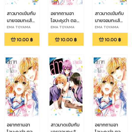
สาวมาดเข้มกับ
อยากถามอา
สาวมาดเข้มกับ
นายจอมทะเล้น
โอบะคุงว่า ตอน
นายจอมทะเล้น
ตอน 22
31
ตอน 21
EMA TOYAMA
EMA TOYAMA
EMA TOYAMA
10.00
฿
10.00
฿
10.00
฿
อยากถามอา
สาวมาดเข้มกับ
อยากถามอา
โอบะคุงว่า ตอน
นายจอมทะเล้น
โอบะคุงว่า ตอน