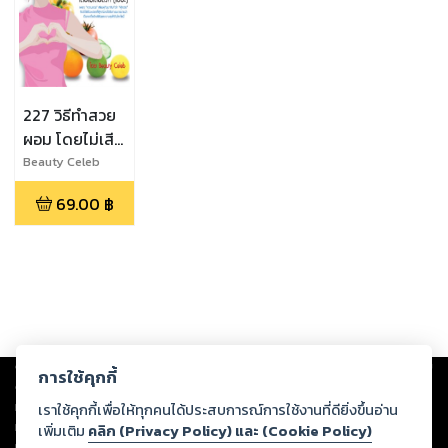
227 วิธีทำสวย
ผอม โดยไม่เสีย
ตังค์ (เยอะ)
Beauty Celeb
69.00
฿
Copyright ©
2026
Storylog Co., Ltd. - สตอรี่ล็อกขอสงวนสิทธิ์ไม่รับผิดชอบ
การใช้คุกกี้
ต่อผลงานหรือเนื้อหาใดที่อัปโหลดผ่านเว็บไซต์และปรากฏว่าละเมิดสิทธิใน
ทรัพย์สินทางปัญญาของบุคคลอื่นหรือขัดต่อกฎหมายและศีลธรรม ดังนั้น ผู้อ่าน
เราใช้คุกกี้เพื่อให้ทุกคนได้ประสบการณ์การใช้งานที่ดียิ่งขึ้นอ่าน
ทุกท่านโปรดใช้วิจารณญาณในการกลั่นกรองด้วยตนเอง และหากท่านพบว่าส่วน
เพิ่มเติม
คลิก (Privacy Policy) และ (Cookie Policy)
หนึ่งส่วนใดขัดต่อกฎหมายและศีลธรรม กรุณาแจ้งมายังบริษัท เพื่อทีมงานจะได้