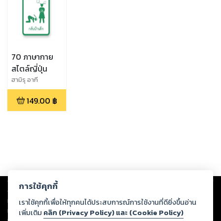
70 ภาษากาย
สไตล์ญี่ปุ่น
ฮามิรุ อากี
149.00
฿
Copyright ©
2026
Storylog Co., Ltd. - สตอรี่ล็อกขอสงวนสิทธิ์ไม่รับผิดชอบ
การใช้คุกกี้
ต่อผลงานหรือเนื้อหาใดที่อัปโหลดผ่านเว็บไซต์และปรากฏว่าละเมิดสิทธิใน
ทรัพย์สินทางปัญญาของบุคคลอื่นหรือขัดต่อกฎหมายและศีลธรรม ดังนั้น ผู้อ่าน
เราใช้คุกกี้เพื่อให้ทุกคนได้ประสบการณ์การใช้งานที่ดียิ่งขึ้นอ่าน
ทุกท่านโปรดใช้วิจารณญาณในการกลั่นกรองด้วยตนเอง และหากท่านพบว่าส่วน
เพิ่มเติม
คลิก (Privacy Policy) และ (Cookie Policy)
หนึ่งส่วนใดขัดต่อกฎหมายและศีลธรรม กรุณาแจ้งมายังบริษัท เพื่อทีมงานจะได้