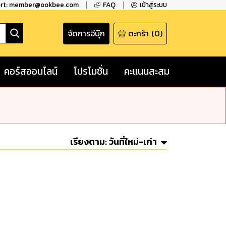
ort: member@ookbee.com
FAQ
เข้าสู่ระบบ
จัดการอีบุ๊ก
ตะกร้า
(
0
)
คอร์สออนไลน์
โปรโมชั่น
คะแนนสะสม
เรียงตาม:
วันที่ใหม่-เก่า