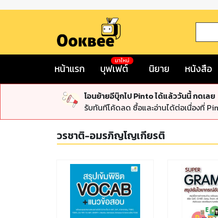
มาใหม่
หน้าแรก
บุฟเฟต์
นิยาย
หนังสือ
โอนย้ายอีบุ๊กไป Pinto ได้แล้ววันนี้ กดเลย
รับทันทีโค้ดลด ซื้อและอ่านได้ต่อเนื่องที่ Pi
วรชาติ-อมรภิญโญเกียรติ