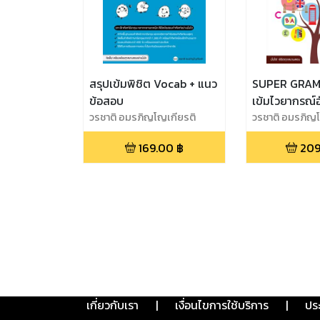
สรุปเข้มพิชิต Vocab + แนว
SUPER GRAM
ข้อสอบ
เข้มไวยากรณ์
วรชาติ อมรภิญโญเกียรติ
ปลาย
วรชาติ อมรภิญโ
169.00
฿
209
เกี่ยวกับเรา
|
เงื่อนไขการใช้บริการ
|
ปร