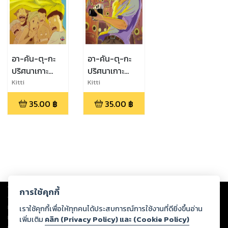
อา-คัน-ตุ-กะ
อา-คัน-ตุ-กะ
ปริศนาเกาะ
ปริศนาเกาะ
อาถรรพ์ เล่ม 2
อาถรรพ์ เล่ม 1
Kitti
Kitti
Rujrekanusorn
Rujrekanusorn
(จบ)
35.00
฿
35.00
฿
Copyright ©
2026
Storylog Co., Ltd. - สตอรี่ล็อกขอสงวนสิทธิ์ไม่รับผิดชอบ
การใช้คุกกี้
ต่อผลงานหรือเนื้อหาใดที่อัปโหลดผ่านเว็บไซต์และปรากฏว่าละเมิดสิทธิใน
ทรัพย์สินทางปัญญาของบุคคลอื่นหรือขัดต่อกฎหมายและศีลธรรม ดังนั้น ผู้อ่าน
เราใช้คุกกี้เพื่อให้ทุกคนได้ประสบการณ์การใช้งานที่ดียิ่งขึ้นอ่าน
ทุกท่านโปรดใช้วิจารณญาณในการกลั่นกรองด้วยตนเอง และหากท่านพบว่าส่วน
เพิ่มเติม
คลิก (Privacy Policy) และ (Cookie Policy)
หนึ่งส่วนใดขัดต่อกฎหมายและศีลธรรม กรุณาแจ้งมายังบริษัท เพื่อทีมงานจะได้