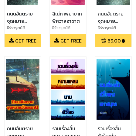
ถนนอันตราย
สิเน่หาพยาบาท
ถนนอันตราย
จุดหมาย
พิศวาสอาฆาต
จุดหมาย
อันตรธาน(smartphone
อันตรธาน(ฉบับ
ธีร์รารุตม์ติ
ธีร์รารุตม์ติ
ธีร์รารุตม์ติ
edition)-ฉบับ
จริง)
GET FREE
GET FREE
69.00
฿
ตัวอย่าง
ถนนอันตราย
รวมเรื่องสั้น
รวมเรื่องสั้น
จุดหมาย
หนามแหลมนาม
หัวใจแห่ง