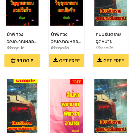
ป่าพิศวง
ป่าพิศวง
ถนนอันตราย
วิญญาณหลอน
วิญญาณหลอน
จุดหมาย
เกมปลิด
เกมปลิด
อันตรธาน(ฉบับ
ธีร์รารุตม์ติ
ธีร์รารุตม์ติ
ธีร์รารุตม์ติ
ชีพ(ฉบับจริง)
ชีพ(sample)
ตัวอย่าง)
39.00
฿
GET FREE
GET FREE