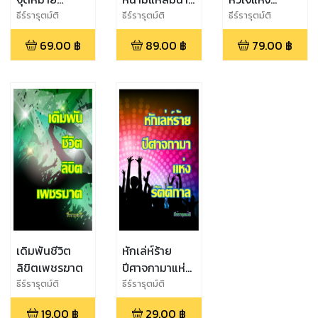
อันตรธาน(smartphone
ศิวิไลซ์
มหาสมุทร
ธีร์รารุตม์ติ
ธีร์รารุตม์ติ
ธีร์รารุตม์ติ
edition)-ฉบับ
69.00
฿
89.00
฿
79.00
฿
จริง
เดิมพันชีวิต
หักเล่ห์ร้าย
ลิขิตเพชรฆาต
ปีศาจกามาแห่ง
รัตติกาล
ธีร์รารุตม์ติ
ธีร์รารุตม์ติ
19.00
฿
29.00
฿