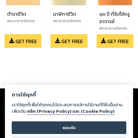
ตำราชีวิต
นาฬิกาชีวิต
๑๐ ปี ที่รับใ้ช้ครู
อาจารย์
พระอาจารย์สาคร
พระอาจารย์สาคร
ธัมมาวุโธ,พระครู
ธัมมาวุโธ,พระครู
พระอาจารย์สาคร
ภาวนาสุทธาจาร
ภาวนาสุทธาจาร
ธัมมาวุโธ,พระครู
(หลวงปู่สาคร ธัมมา
(หลวงปู่สาคร ธัมมา
GET FREE
GET FREE
GET FREE
ภาวนาสุทธาจาร
วุโธ)
วุโธ)
(หลวงปู่สาคร ธัมมา
วุโธ)
Copyright ©
2026
Storylog Co., Ltd. - สตอรี่ล็อกขอสงวนสิทธิ์ไม่รับผิดชอบ
การใช้คุกกี้
ต่อผลงานหรือเนื้อหาใดที่อัปโหลดผ่านเว็บไซต์และปรากฏว่าละเมิดสิทธิใน
ทรัพย์สินทางปัญญาของบุคคลอื่นหรือขัดต่อกฎหมายและศีลธรรม ดังนั้น ผู้อ่าน
เราใช้คุกกี้เพื่อให้ทุกคนได้ประสบการณ์การใช้งานที่ดียิ่งขึ้นอ่าน
ทุกท่านโปรดใช้วิจารณญาณในการกลั่นกรองด้วยตนเอง และหากท่านพบว่าส่วน
เพิ่มเติม
คลิก (Privacy Policy) และ (Cookie Policy)
หนึ่งส่วนใดขัดต่อกฎหมายและศีลธรรม กรุณาแจ้งมายังบริษัท เพื่อทีมงานจะได้
ดำเนินการในทันที ทั้งนี้ ทางสตอรี่ล็อกขอสงวนลิขสิทธิ์ตามพระราชบัญญัติ
ยอมรับ
ลิขสิทธิ์ พ.ศ. 2537 (ฉบับล่าสุด)