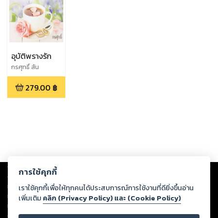
อุบัติพรางรัก
กรศุทธิ์ สัน
279.00
฿
Copyright ©
2026
Storylog Co., Ltd. - สตอรี่ล็อกขอสงวนสิทธิ์ไม่รับผิดชอบ
การใช้คุกกี้
ต่อผลงานหรือเนื้อหาใดที่อัปโหลดผ่านเว็บไซต์และปรากฏว่าละเมิดสิทธิใน
ทรัพย์สินทางปัญญาของบุคคลอื่นหรือขัดต่อกฎหมายและศีลธรรม ดังนั้น ผู้อ่าน
เราใช้คุกกี้เพื่อให้ทุกคนได้ประสบการณ์การใช้งานที่ดียิ่งขึ้นอ่าน
ทุกท่านโปรดใช้วิจารณญาณในการกลั่นกรองด้วยตนเอง และหากท่านพบว่าส่วน
เพิ่มเติม
คลิก (Privacy Policy) และ (Cookie Policy)
หนึ่งส่วนใดขัดต่อกฎหมายและศีลธรรม กรุณาแจ้งมายังบริษัท เพื่อทีมงานจะได้
ดำเนินการในทันที ทั้งนี้ ทางสตอรี่ล็อกขอสงวนลิขสิทธิ์ตามพระราชบัญญัติ