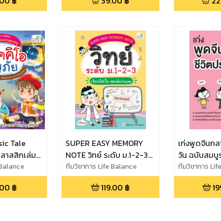
.00
฿
39.00
฿
22
sic Tale
SUPER EASY MEMORY
เก่งพูดจีนกล
ลาสสิกเล่ม
NOTE วิทย์ ระดับ ม.1-2-3
วัน ฉบับสมบู
นอคคิโอ
 Balance
เรียนก็เข้าใจ สอบยิ่งง่ายเลย
ทีมวิชาการ Life Balance
ทีมวิชาการ Li
Adventure
.00
฿
119.00
฿
19