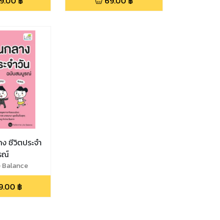
9.00
฿
69.00
฿
าง ชีวิตประจำ
รณ์
fe Balance
9.00
฿