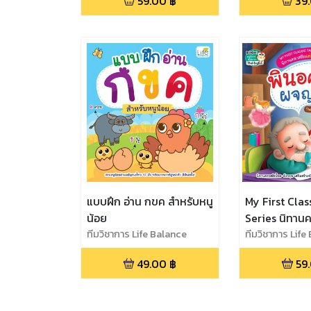
59.00
฿
39
Travelers
แบบฝึก อ่าน กขค สำหรับหนู
My First Clas
น้อย
Series นิทานค
ทีมวิชาการ Life Balance
แรกของหนู พิ
ทีมวิชาการ Life
ผจญภัย The 
49.00
฿
59
of Pinocchio