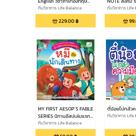
English วิชาภาษาอังกฤษ
NOTE สังคม ร
ฉบับสมบูรณ์
ทีมวิชาการ Life Balance
เรียนก็เข้าใจ 
ทีมวิชาการ Life
229.00
฿
99
MY FIRST AESOP’S FABLE
ตี๋น้อยไม่กลัว
SERIES นิทานอีสปเล่มแรก
ทีมวิชาการ Life
ของหนู หมีกับนักเดินทาง
ทีมวิชาการ Life Balance
The Bear and The