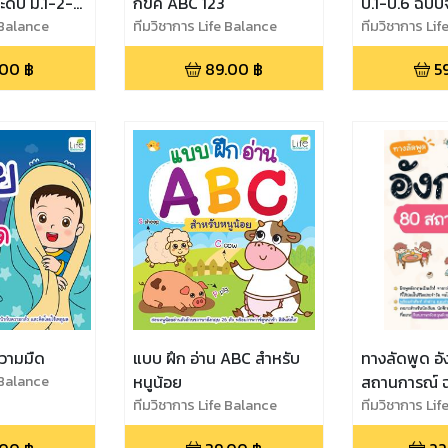
ะดับ ม.1-2-3
กขค ABC 123
ป.1-ป.6 ฉบับ
สอบยิ่งง่ายเลย
 Balance
ทีมวิชาการ Life Balance
ทีมวิชาการ Li
.00
฿
89.00
฿
5
ความมืด
แบบ ฝึก อ่าน ABC สำหรับ
ทางลัดพูด อ
 Balance
หนูน้อย
สถานการณ์ ฉ
ทีมวิชาการ Life Balance
ทีมวิชาการ Li