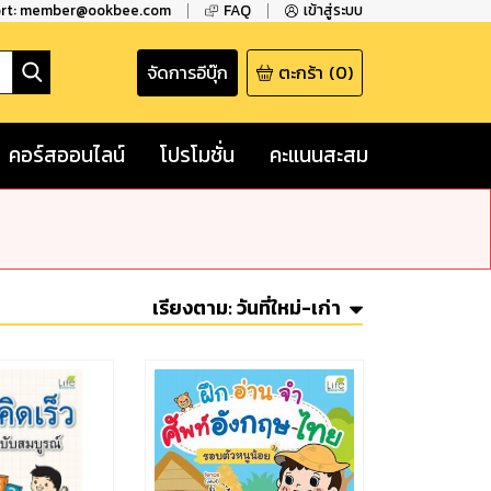
ort: member@ookbee.com
FAQ
เข้าสู่ระบบ
จัดการอีบุ๊ก
ตะกร้า
(
0
)
คอร์สออนไลน์
โปรโมชั่น
คะแนนสะสม
เรียงตาม:
วันที่ใหม่-เก่า