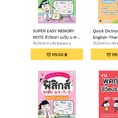
SUPER EASY MEMORY
Quick Dictio
NOTE ชีววิทยา ระดับ ม.4-
English-Thai
5-6 เรียนก็เข้าใจ สอบยิ่ง
ทีมวิชาการ Life Balance
นักเรียน
ทีมวิชาการ Life
ง่ายเลย
119.00
฿
119