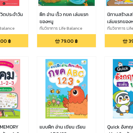
ชีวิตประจำวัน
ฝึก อ่าน เร็ว กขค เล่มแรก
นิทานสร้างเสริ
ของหนู
เล่มแรกของหน
 Balance
ทีมวิชาการ Life Balance
ข้าว
ทีมวิชาการ Li
.00
฿
79.00
฿
3
 MEMORY
แบบฝึก อ่าน เขียน เรียน
Quick อังกฤ