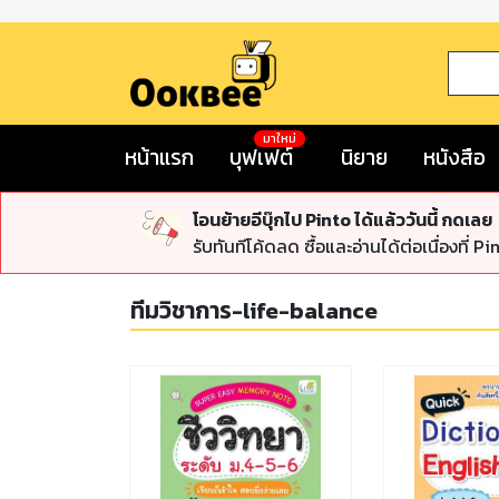
มาใหม่
หน้าแรก
บุฟเฟต์
นิยาย
หนังสือ
โอนย้ายอีบุ๊กไป Pinto ได้แล้ววันนี้ กดเลย
รับทันทีโค้ดลด ซื้อและอ่านได้ต่อเนื่องที่ Pi
ทีมวิชาการ-life-balance