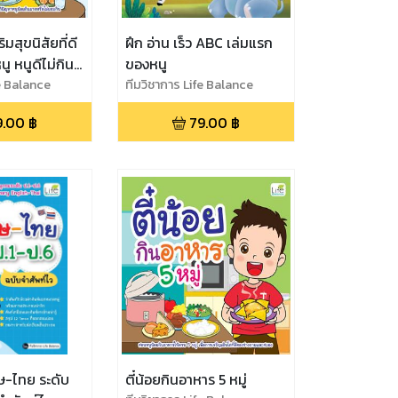
มสุขนิสัยที่ดี
ฝึก อ่าน เร็ว ABC เล่มแรก
ู หนูดีไม่กิน
ของหนู
fe Balance
ทีมวิชาการ Life Balance
9.00
฿
79.00
฿
ษ-ไทย ระดับ
ตี๋น้อยกินอาหาร 5 หมู่