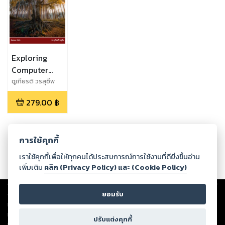
Exploring
Computer
Science
ชูเกียรติ วรสุชีพ
279.00
฿
การใช้คุกกี้
เราใช้คุกกี้เพื่อให้ทุกคนได้ประสบการณ์การใช้งานที่ดียิ่งขึ้นอ่าน
เพิ่มเติม
คลิก (Privacy Policy) และ (Cookie Policy)
Copyright ©
2026
Storylog Co., Ltd. - สตอรี่ล็อกขอสงวนสิทธิ์ไม่รับผิดชอบ
ต่อผลงานหรือเนื้อหาใดที่อัปโหลดผ่านเว็บไซต์และปรากฏว่าละเมิดสิทธิใน
ยอมรับ
ทรัพย์สินทางปัญญาของบุคคลอื่นหรือขัดต่อกฎหมายและศีลธรรม ดังนั้น ผู้อ่าน
ทุกท่านโปรดใช้วิจารณญาณในการกลั่นกรองด้วยตนเอง และหากท่านพบว่าส่วน
ปรับแต่งคุกกี้
หนึ่งส่วนใดขัดต่อกฎหมายและศีลธรรม กรุณาแจ้งมายังบริษัท เพื่อทีมงานจะได้