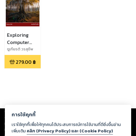
Exploring
Computer
Science
ชูเกียรติ วรสุชีพ
279.00
฿
Copyright ©
2026
Storylog Co., Ltd. - สตอรี่ล็อกขอสงวนสิทธิ์ไม่รับผิดชอบ
การใช้คุกกี้
ต่อผลงานหรือเนื้อหาใดที่อัปโหลดผ่านเว็บไซต์และปรากฏว่าละเมิดสิทธิใน
ทรัพย์สินทางปัญญาของบุคคลอื่นหรือขัดต่อกฎหมายและศีลธรรม ดังนั้น ผู้อ่าน
เราใช้คุกกี้เพื่อให้ทุกคนได้ประสบการณ์การใช้งานที่ดียิ่งขึ้นอ่าน
ทุกท่านโปรดใช้วิจารณญาณในการกลั่นกรองด้วยตนเอง และหากท่านพบว่าส่วน
เพิ่มเติม
คลิก (Privacy Policy) และ (Cookie Policy)
หนึ่งส่วนใดขัดต่อกฎหมายและศีลธรรม กรุณาแจ้งมายังบริษัท เพื่อทีมงานจะได้