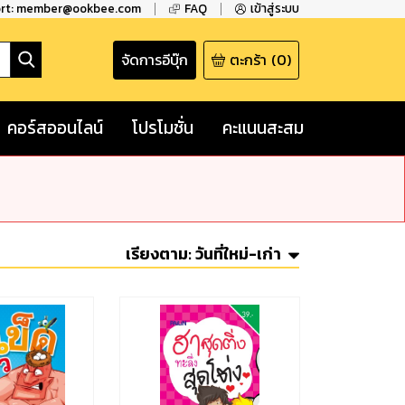
ort: member@ookbee.com
FAQ
เข้าสู่ระบบ
จัดการอีบุ๊ก
ตะกร้า
(
0
)
คอร์สออนไลน์
โปรโมชั่น
คะแนนสะสม
เรียงตาม:
วันที่ใหม่-เก่า