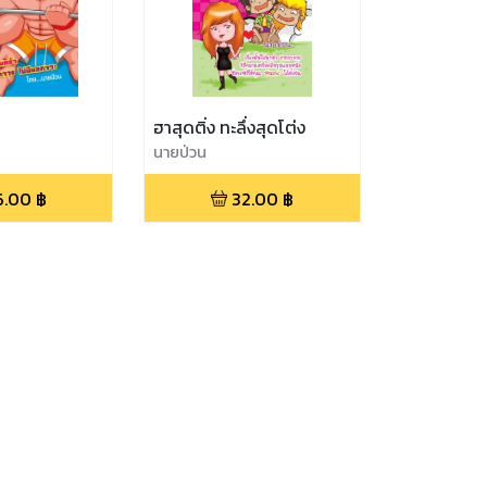
ฮาสุดติ่ง ทะลึ่งสุดโต่ง
นายป่วน
6.00
฿
32.00
฿