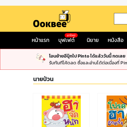
มาใหม่
หน้าแรก
บุฟเฟต์
นิยาย
หนังสือ
โอนย้ายอีบุ๊กไป Pinto ได้แล้ววันนี้ กดเลย
รับทันทีโค้ดลด ซื้อและอ่านได้ต่อเนื่องที่ Pi
นายป่วน