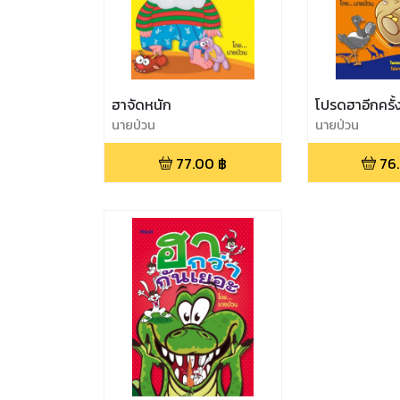
ฮาจัดหนัก
โปรดฮาอีกครั้
นายป่วน
นายป่วน
77.00
฿
76