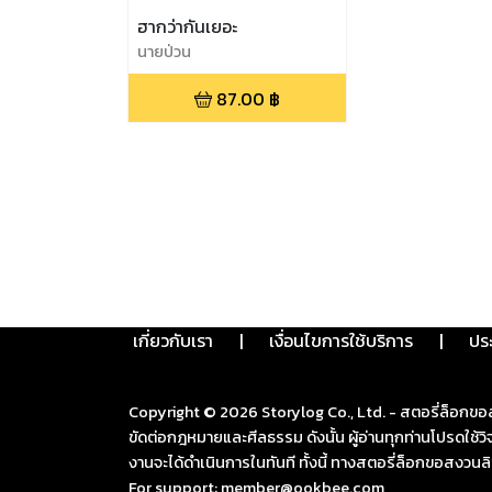
ฮากว่ากันเยอะ
นายป่วน
87.00
฿
เกี่ยวกับเรา
|
เงื่อนไขการใช้บริการ
|
ปร
Copyright ©
2026
Storylog Co., Ltd. - สตอรี่ล็อกขอ
ขัดต่อกฎหมายและศีลธรรม ดังนั้น ผู้อ่านทุกท่านโปรดใ
งานจะได้ดำเนินการในทันที ทั้งนี้ ทางสตอรี่ล็อกขอสงวนลิ
For support: member@ookbee.com