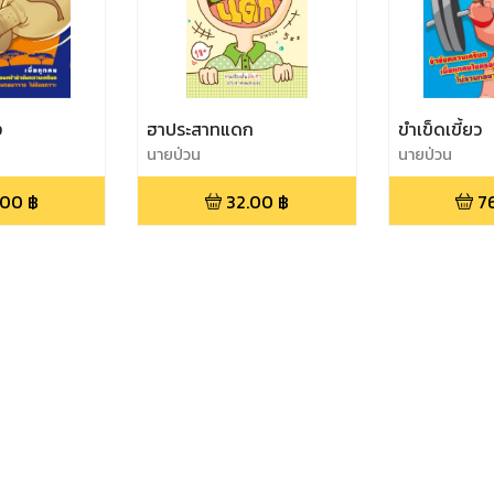
ง
ฮาประสาทแดก
ขำเข็ดเขี้ยว
นายป่วน
นายป่วน
.00
฿
32.00
฿
7