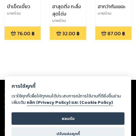
ขำเข็ดเขี้ยว
ฮาสุดติ่ง ทะลึ่ง
ฮากว่ากันเยอะ
สุดโต่ง
นายป่วน
นายป่วน
นายป่วน
76.00
฿
32.00
฿
87.00
฿
Copyright ©
2026
Storylog Co., Ltd. - สตอรี่ล็อกขอสงวนสิทธิ์ไม่รับผิดชอบ
การใช้คุกกี้
ต่อผลงานหรือเนื้อหาใดที่อัปโหลดผ่านเว็บไซต์และปรากฏว่าละเมิดสิทธิใน
ทรัพย์สินทางปัญญาของบุคคลอื่นหรือขัดต่อกฎหมายและศีลธรรม ดังนั้น ผู้อ่าน
เราใช้คุกกี้เพื่อให้ทุกคนได้ประสบการณ์การใช้งานที่ดียิ่งขึ้นอ่าน
ทุกท่านโปรดใช้วิจารณญาณในการกลั่นกรองด้วยตนเอง และหากท่านพบว่าส่วน
เพิ่มเติม
คลิก (Privacy Policy) และ (Cookie Policy)
หนึ่งส่วนใดขัดต่อกฎหมายและศีลธรรม กรุณาแจ้งมายังบริษัท เพื่อทีมงานจะได้
ดำเนินการในทันที ทั้งนี้ ทางสตอรี่ล็อกขอสงวนลิขสิทธิ์ตามพระราชบัญญัติ
ยอมรับ
ลิขสิทธิ์ พ.ศ. 2537 (ฉบับล่าสุด)
For support: member@ookbee.com
ปรับแต่งคุกกี้