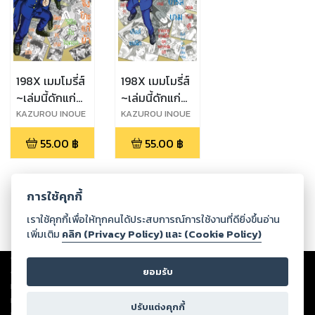
198X เมมโมรี่ส์
198X เมมโมรี่ส์
~เล่มนี้ดักแก่~
~เล่มนี้ดักแก่~
เล่ม 2 (จบ)
เล่ม 1
KAZUROU INOUE
KAZUROU INOUE
55.00
฿
55.00
฿
การใช้คุกกี้
เราใช้คุกกี้เพื่อให้ทุกคนได้ประสบการณ์การใช้งานที่ดียิ่งขึ้นอ่าน
เพิ่มเติม
คลิก (Privacy Policy) และ (Cookie Policy)
Copyright ©
2026
Storylog Co., Ltd. - สตอรี่ล็อกขอสงวนสิทธิ์ไม่รับผิดชอบ
ต่อผลงานหรือเนื้อหาใดที่อัปโหลดผ่านเว็บไซต์และปรากฏว่าละเมิดสิทธิใน
ยอมรับ
ทรัพย์สินทางปัญญาของบุคคลอื่นหรือขัดต่อกฎหมายและศีลธรรม ดังนั้น ผู้อ่าน
ทุกท่านโปรดใช้วิจารณญาณในการกลั่นกรองด้วยตนเอง และหากท่านพบว่าส่วน
ปรับแต่งคุกกี้
หนึ่งส่วนใดขัดต่อกฎหมายและศีลธรรม กรุณาแจ้งมายังบริษัท เพื่อทีมงานจะได้