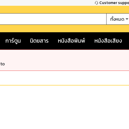
Customer supp
ทั้งหมด
การ์ตูน
นิตยสาร
หนังสือพิมพ์
หนังสือเสียง
nto