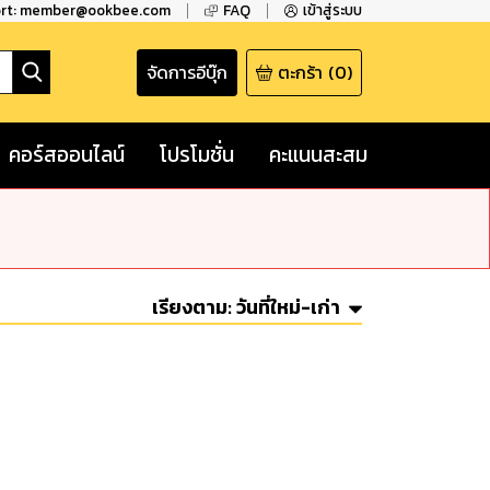
ort: member@ookbee.com
FAQ
เข้าสู่ระบบ
จัดการอีบุ๊ก
ตะกร้า
(
0
)
คอร์สออนไลน์
โปรโมชั่น
คะแนนสะสม
เรียงตาม:
วันที่ใหม่-เก่า