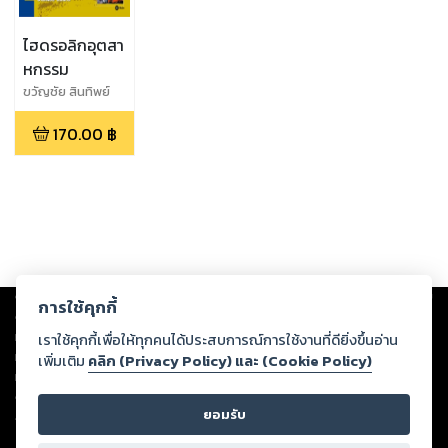
ไฮดรอลิกอุตสา
หกรรม
ขวัญชัย สินทิพย์
สมบูรณ์,ปานเพชร
170.00
฿
ชินินทร
Copyright ©
2026
Storylog Co., Ltd. - สตอรี่ล็อกขอสงวนสิทธิ์ไม่รับผิดชอบ
การใช้คุกกี้
ต่อผลงานหรือเนื้อหาใดที่อัปโหลดผ่านเว็บไซต์และปรากฏว่าละเมิดสิทธิใน
ทรัพย์สินทางปัญญาของบุคคลอื่นหรือขัดต่อกฎหมายและศีลธรรม ดังนั้น ผู้อ่าน
เราใช้คุกกี้เพื่อให้ทุกคนได้ประสบการณ์การใช้งานที่ดียิ่งขึ้นอ่าน
ทุกท่านโปรดใช้วิจารณญาณในการกลั่นกรองด้วยตนเอง และหากท่านพบว่าส่วน
เพิ่มเติม
คลิก (Privacy Policy) และ (Cookie Policy)
หนึ่งส่วนใดขัดต่อกฎหมายและศีลธรรม กรุณาแจ้งมายังบริษัท เพื่อทีมงานจะได้
ดำเนินการในทันที ทั้งนี้ ทางสตอรี่ล็อกขอสงวนลิขสิทธิ์ตามพระราชบัญญัติ
ยอมรับ
ลิขสิทธิ์ พ.ศ. 2537 (ฉบับล่าสุด)