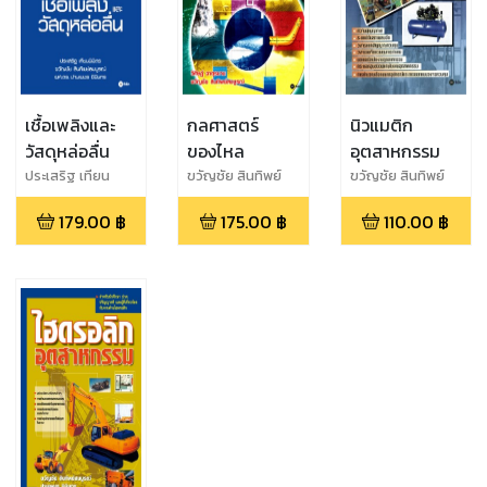
เชื้อเพลิงและ
กลศาสตร์
นิวแมติก
วัสดุหล่อลื่น
ของไหล
อุตสาหกรรม
ประเสริฐ เทียน
ขวัญชัย สินทิพย์
ขวัญชัย สินทิพย์
นิมิตร,ขวัญชัย สิน
สมบูรณ์,วิศิษฏ์
สมบูรณ์,ปานเพชร
179.00
฿
175.00
฿
110.00
฿
ทิพย์สมบูรณ์,
จาตุรมาน
ชินินทร
ผศ.ดร. ปานเพชร ชิ
นินทร