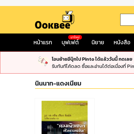
มาใหม่
หน้าแรก
บุฟเฟต์
นิยาย
หนังสือ
โอนย้ายอีบุ๊กไป Pinto ได้แล้ววันนี้ กดเลย
รับทันทีโค้ดลด ซื้อและอ่านได้ต่อเนื่องที่ Pi
นินนาท-แดงเนียม