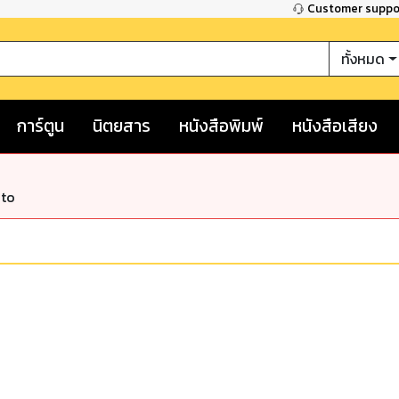
Customer supp
ทั้งหมด
การ์ตูน
นิตยสาร
หนังสือพิมพ์
หนังสือเสียง
nto