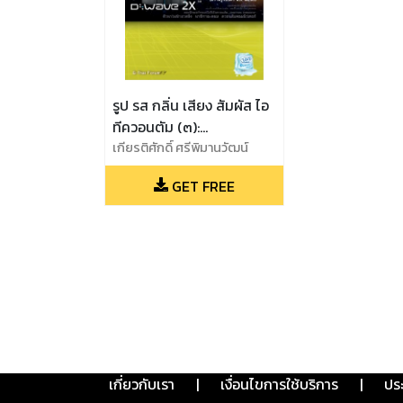
รูป รส กลิ่น เสียง สัมผัส ไอ
ทีควอนตัม (๓):
คอมพิวเตอร์เชิงควอนตัม
เกียรติศักดิ์ ศรีพิมานวัฒน์
(บรรณาธิการ), จิรวัฒน์ ตั้ง
ความรู้รอบตัว (๒๕๖๐)
GET FREE
ปณิธานนท์, ธัญนันท์ ภูผาจง,
นินนาท แดงเนียม, ปรีติ โอวาท
ชัยพงศ์, พบพร ด่านวิรุทัย,
พลณพ สมุทรประภูติ, รัฐกร
แก้วอ่วม, สุวิทย์ กิระวิทยา
เกี่ยวกับเรา
|
เงื่อนไขการใช้บริการ
|
ปร