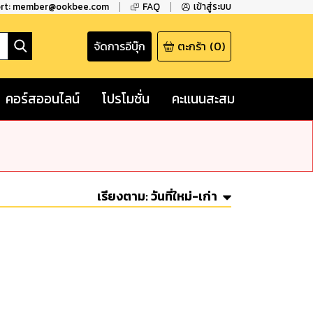
ort: member@ookbee.com
FAQ
เข้าสู่ระบบ
จัดการอีบุ๊ก
ตะกร้า
(
0
)
คอร์สออนไลน์
โปรโมชั่น
คะแนนสะสม
เรียงตาม:
วันที่ใหม่-เก่า