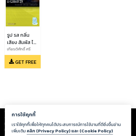
รูป รส กลิ่น
เสียง สัมผัส ไอ
ทีควอนตัม (๓):
เกียรติศักดิ์ ศรี
พิมานวัฒน์
คอมพิวเตอร์
GET FREE
(บรรณาธิการ), จิร
เชิงควอนตัม
วัฒน์ ตั้งปณิธาน
ความรู้รอบตัว
นท์, ธัญนันท์ ภูผา
(๒๕๖๐)
จง, นินนาท แดง
เนียม, ปรีติ โอวาท
ชัยพงศ์, พบพร
ด่านวิรุทัย, พลณพ
สมุทรประภูติ, รัฐ
Copyright ©
2026
Storylog Co., Ltd. - สตอรี่ล็อกขอสงวนสิทธิ์ไม่รับผิดชอบ
กร แก้วอ่วม, สุวิทย์
การใช้คุกกี้
ต่อผลงานหรือเนื้อหาใดที่อัปโหลดผ่านเว็บไซต์และปรากฏว่าละเมิดสิทธิใน
กิระวิทยา
ทรัพย์สินทางปัญญาของบุคคลอื่นหรือขัดต่อกฎหมายและศีลธรรม ดังนั้น ผู้อ่าน
เราใช้คุกกี้เพื่อให้ทุกคนได้ประสบการณ์การใช้งานที่ดียิ่งขึ้นอ่าน
ทุกท่านโปรดใช้วิจารณญาณในการกลั่นกรองด้วยตนเอง และหากท่านพบว่าส่วน
เพิ่มเติม
คลิก (Privacy Policy) และ (Cookie Policy)
หนึ่งส่วนใดขัดต่อกฎหมายและศีลธรรม กรุณาแจ้งมายังบริษัท เพื่อทีมงานจะได้