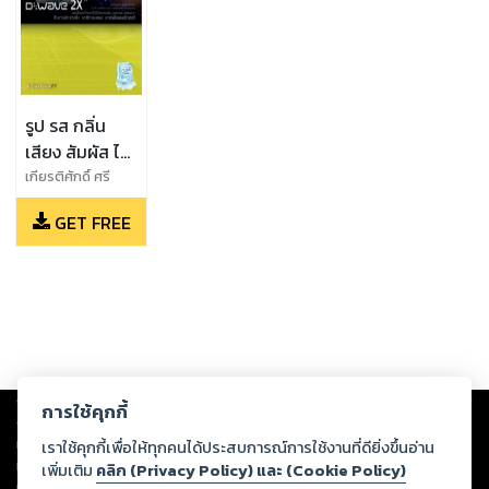
รูป รส กลิ่น
เสียง สัมผัส ไอ
ทีควอนตัม (๓):
เกียรติศักดิ์ ศรี
พิมานวัฒน์
คอมพิวเตอร์
GET FREE
(บรรณาธิการ), จิร
เชิงควอนตัม
วัฒน์ ตั้งปณิธาน
ความรู้รอบตัว
นท์, ธัญนันท์ ภูผา
(๒๕๖๐)
จง, นินนาท แดง
เนียม, ปรีติ โอวาท
ชัยพงศ์, พบพร
ด่านวิรุทัย, พลณพ
สมุทรประภูติ, รัฐ
Copyright ©
2026
Storylog Co., Ltd. - สตอรี่ล็อกขอสงวนสิทธิ์ไม่รับผิดชอบ
กร แก้วอ่วม, สุวิทย์
การใช้คุกกี้
ต่อผลงานหรือเนื้อหาใดที่อัปโหลดผ่านเว็บไซต์และปรากฏว่าละเมิดสิทธิใน
กิระวิทยา
ทรัพย์สินทางปัญญาของบุคคลอื่นหรือขัดต่อกฎหมายและศีลธรรม ดังนั้น ผู้อ่าน
เราใช้คุกกี้เพื่อให้ทุกคนได้ประสบการณ์การใช้งานที่ดียิ่งขึ้นอ่าน
ทุกท่านโปรดใช้วิจารณญาณในการกลั่นกรองด้วยตนเอง และหากท่านพบว่าส่วน
เพิ่มเติม
คลิก (Privacy Policy) และ (Cookie Policy)
หนึ่งส่วนใดขัดต่อกฎหมายและศีลธรรม กรุณาแจ้งมายังบริษัท เพื่อทีมงานจะได้