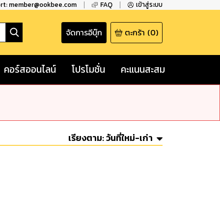
ort: member@ookbee.com
FAQ
เข้าสู่ระบบ
จัดการอีบุ๊ก
ตะกร้า
(
0
)
คอร์สออนไลน์
โปรโมชั่น
คะแนนสะสม
เรียงตาม:
วันที่ใหม่-เก่า