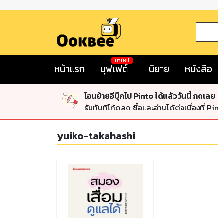
มาใหม่
หน้าแรก
บุฟเฟต์
นิยาย
หนังสือ
โอนย้ายอีบุ๊กไป Pinto ได้แล้ววันนี้ กดเลย
รับทันทีโค้ดลด ซื้อและอ่านได้ต่อเนื่องที่ Pi
yuiko-takahashi