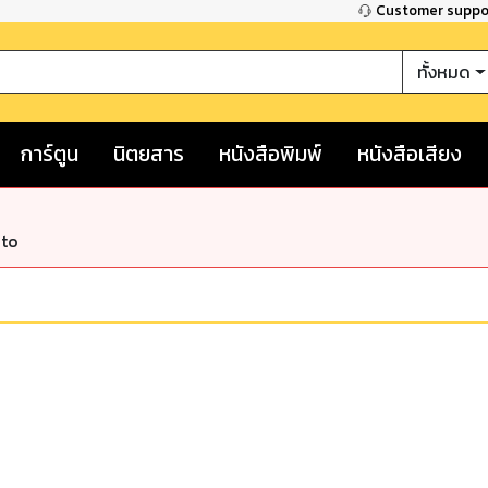
Customer supp
ทั้งหมด
การ์ตูน
นิตยสาร
หนังสือพิมพ์
หนังสือเสียง
nto