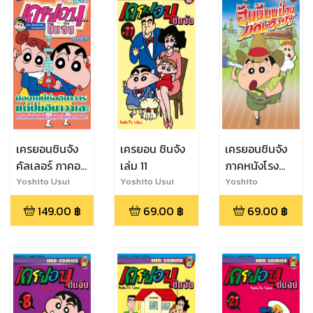
เครยอนชินจัง
เครยอน ชินจัง
เครยอนชินจัง
คัลเลอร์ ภาคอนิ
เล่ม 11
ภาคหนังโรง
เมชั่น ตอน มี
ตอน ฮันนีมูน
Yoshito Usui
Yoshito Usui
Yoshito
Usui,Mirei Takata
น้องจ๋าวแล้ว ป๋
ป่วน แดนจิงโจ้
149.00
฿
69.00
฿
69.00
฿
มละสุดแสนบิซี่
ตามหาคุณพ่อ
สุดขอบฟ้า