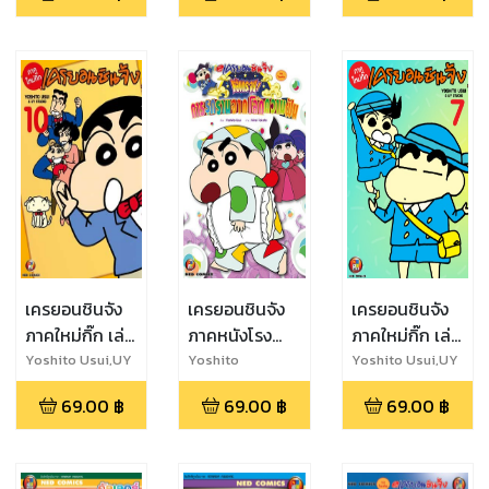
เครยอนชินจัง
เครยอนชินจัง
เครยอนชินจัง
ภาคใหม่กิ๊ก เล่ม
ภาคหนังโรง
ภาคใหม่กิ๊ก เล่ม
10
ตอน หลับ
7
Yoshito Usui,UY
Yoshito
Yoshito Usui,UY
Studio
Usui,Mirei Takata
Studio
กระจุย! การ
69.00
฿
69.00
฿
69.00
฿
รุกรานจากโลก
ความฝัน