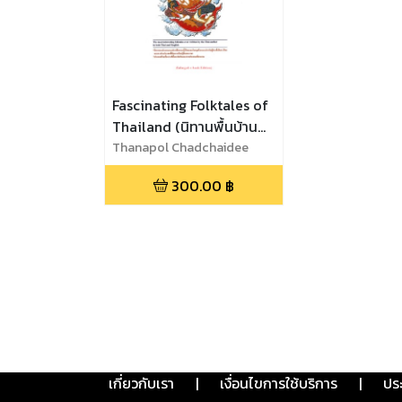
Fascinating Folktales of
Thailand (นิทานพื้นบ้าน
ชวนอ่าของไทย)
Thanapol Chadchaidee
Ph.D. (ดร. ธนพล จาดใจดี)
300.00
฿
เกี่ยวกับเรา
|
เงื่อนไขการใช้บริการ
|
ปร