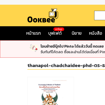
มาใหม่
หน้าแรก
บุฟเฟต์
นิยาย
หนังสือ
โอนย้ายอีบุ๊กไป Pinto ได้แล้ววันนี้ กดเลย
รับทันทีโค้ดลด ซื้อและอ่านได้ต่อเนื่องที่ Pi
thanapol-chadchaidee-phd-ดร-ธ