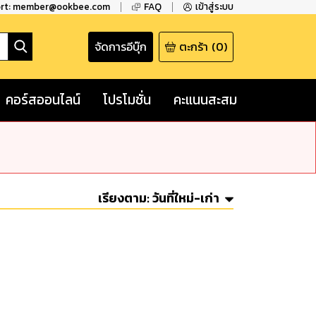
ort: member@ookbee.com
FAQ
เข้าสู่ระบบ
จัดการอีบุ๊ก
ตะกร้า
(
0
)
คอร์สออนไลน์
โปรโมชั่น
คะแนนสะสม
เรียงตาม:
วันที่ใหม่-เก่า