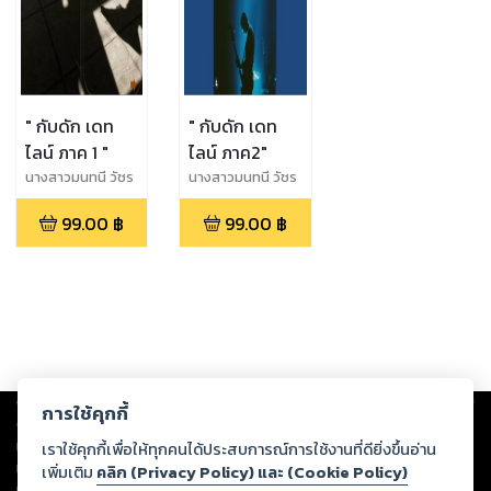
" กับดัก เดท
" กับดัก เดท
ไลน์ ภาค 1 "
ไลน์ ภาค2"
นางสาวมนทนี วัชร
นางสาวมนทนี วัชร
ฤทธิ์
ฤทธิ์
99.00
฿
99.00
฿
Copyright ©
2026
Storylog Co., Ltd. - สตอรี่ล็อกขอสงวนสิทธิ์ไม่รับผิดชอบ
การใช้คุกกี้
ต่อผลงานหรือเนื้อหาใดที่อัปโหลดผ่านเว็บไซต์และปรากฏว่าละเมิดสิทธิใน
ทรัพย์สินทางปัญญาของบุคคลอื่นหรือขัดต่อกฎหมายและศีลธรรม ดังนั้น ผู้อ่าน
เราใช้คุกกี้เพื่อให้ทุกคนได้ประสบการณ์การใช้งานที่ดียิ่งขึ้นอ่าน
ทุกท่านโปรดใช้วิจารณญาณในการกลั่นกรองด้วยตนเอง และหากท่านพบว่าส่วน
เพิ่มเติม
คลิก (Privacy Policy) และ (Cookie Policy)
หนึ่งส่วนใดขัดต่อกฎหมายและศีลธรรม กรุณาแจ้งมายังบริษัท เพื่อทีมงานจะได้