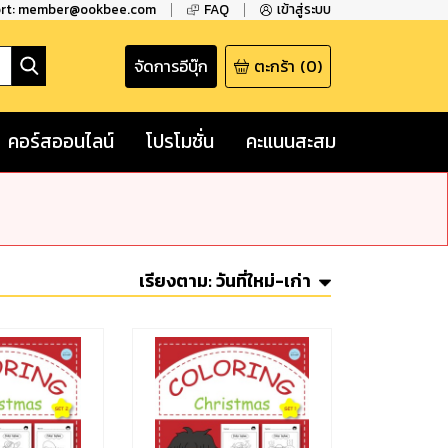
ort: member@ookbee.com
FAQ
เข้าสู่ระบบ
จัดการอีบุ๊ก
ตะกร้า
(
0
)
คอร์สออนไลน์
โปรโมชั่น
คะแนนสะสม
เรียงตาม:
วันที่ใหม่-เก่า