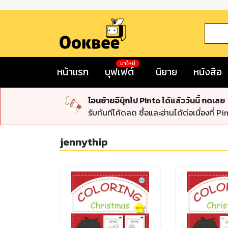
มาใหม่
หน้าแรก
บุฟเฟต์
นิยาย
หนังสือ
โอนย้ายอีบุ๊กไป Pinto ได้แล้ววันนี้ กดเลย
รับทันทีโค้ดลด ซื้อและอ่านได้ต่อเนื่องที่ Pi
jennythip