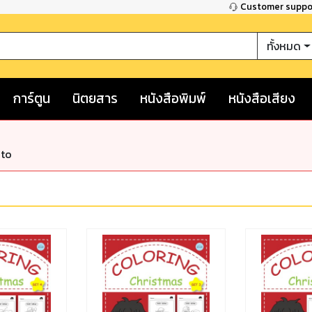
Customer supp
ทั้งหมด
การ์ตูน
นิตยสาร
หนังสือพิมพ์
หนังสือเสียง
nto