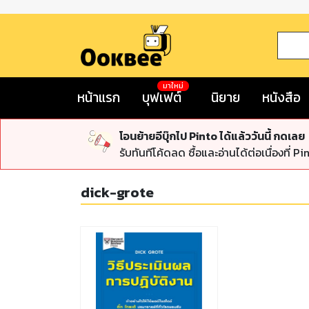
มาใหม่
หน้าแรก
บุฟเฟต์
นิยาย
หนังสือ
โอนย้ายอีบุ๊กไป Pinto ได้แล้ววันนี้ กดเลย
รับทันทีโค้ดลด ซื้อและอ่านได้ต่อเนื่องที่ Pi
dick-grote