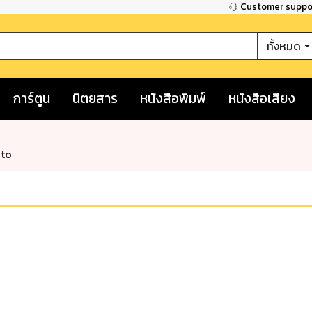
Customer supp
ทั้งหมด
การ์ตูน
นิตยสาร
หนังสือพิมพ์
หนังสือเสียง
nto