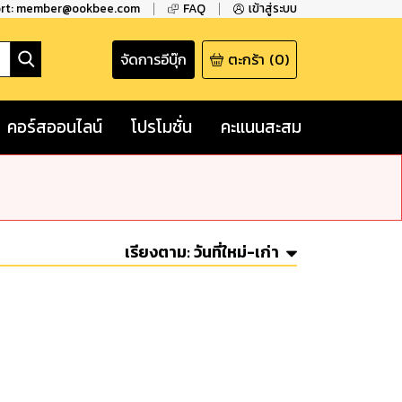
ort: member@ookbee.com
FAQ
เข้าสู่ระบบ
จัดการอีบุ๊ก
ตะกร้า
(
0
)
คอร์สออนไลน์
โปรโมชั่น
คะแนนสะสม
เรียงตาม:
วันที่ใหม่-เก่า