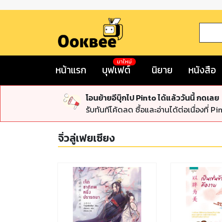
มาใหม่
หน้าแรก
บุฟเฟต์
นิยาย
หนังสือ
โอนย้ายอีบุ๊กไป Pinto ได้แล้ววันนี้ กดเลย
รับทันทีโค้ดลด ซื้อและอ่านได้ต่อเนื่องที่ Pi
จิ่วลู่เฟยเซียง