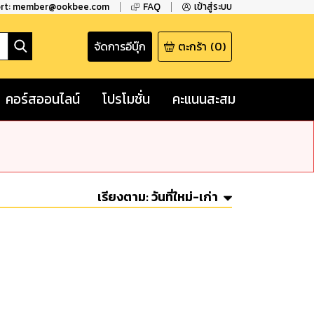
ort: member@ookbee.com
FAQ
เข้าสู่ระบบ
จัดการอีบุ๊ก
ตะกร้า
(
0
)
คอร์สออนไลน์
โปรโมชั่น
คะแนนสะสม
เรียงตาม:
วันที่ใหม่-เก่า