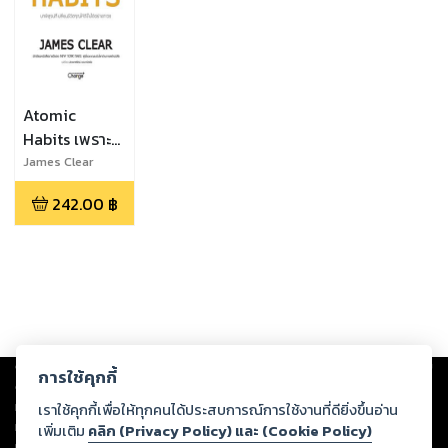
Atomic
Habits เพราะ
ชีวิตดีได้กว่าที่
James Clear
(เจมส์ เคลียร์
เป็น
242.00
฿
Copyright ©
2026
Storylog Co., Ltd. - สตอรี่ล็อกขอสงวนสิทธิ์ไม่รับผิดชอบ
การใช้คุกกี้
ต่อผลงานหรือเนื้อหาใดที่อัปโหลดผ่านเว็บไซต์และปรากฏว่าละเมิดสิทธิใน
ทรัพย์สินทางปัญญาของบุคคลอื่นหรือขัดต่อกฎหมายและศีลธรรม ดังนั้น ผู้อ่าน
เราใช้คุกกี้เพื่อให้ทุกคนได้ประสบการณ์การใช้งานที่ดียิ่งขึ้นอ่าน
ทุกท่านโปรดใช้วิจารณญาณในการกลั่นกรองด้วยตนเอง และหากท่านพบว่าส่วน
เพิ่มเติม
คลิก (Privacy Policy) และ (Cookie Policy)
หนึ่งส่วนใดขัดต่อกฎหมายและศีลธรรม กรุณาแจ้งมายังบริษัท เพื่อทีมงานจะได้