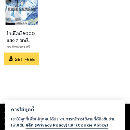
ไทม์ไลน์ 5000
แสง สี วิทย์
ศิลป์ ตัวอย่าง
ดร.ทิพยาดา​ ศรี
เจริญ
ฟรี
GET FREE
Copyright ©
2026
Storylog Co., Ltd. - สตอรี่ล็อกขอสงวนสิทธิ์ไม่รับผิดชอบ
การใช้คุกกี้
ต่อผลงานหรือเนื้อหาใดที่อัปโหลดผ่านเว็บไซต์และปรากฏว่าละเมิดสิทธิใน
ทรัพย์สินทางปัญญาของบุคคลอื่นหรือขัดต่อกฎหมายและศีลธรรม ดังนั้น ผู้อ่าน
เราใช้คุกกี้เพื่อให้ทุกคนได้ประสบการณ์การใช้งานที่ดียิ่งขึ้นอ่าน
ทุกท่านโปรดใช้วิจารณญาณในการกลั่นกรองด้วยตนเอง และหากท่านพบว่าส่วน
เพิ่มเติม
คลิก (Privacy Policy) และ (Cookie Policy)
หนึ่งส่วนใดขัดต่อกฎหมายและศีลธรรม กรุณาแจ้งมายังบริษัท เพื่อทีมงานจะได้