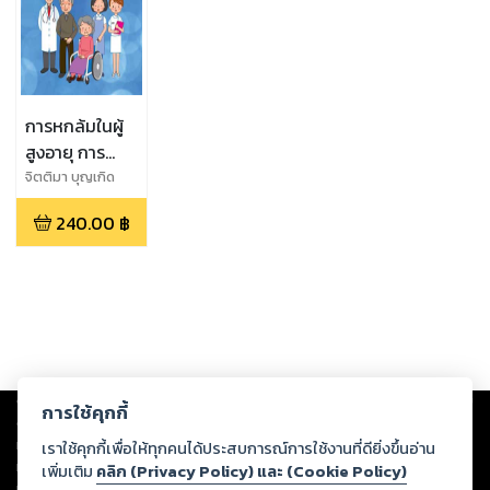
การหกล้มในผู้
สูงอายุ การ
ป้องกันและดูแล
จิตติมา บุญเกิด
รักษาทาง
240.00
฿
เวชศาสตร์
ครอบครัว
Copyright ©
2026
Storylog Co., Ltd. - สตอรี่ล็อกขอสงวนสิทธิ์ไม่รับผิดชอบ
การใช้คุกกี้
ต่อผลงานหรือเนื้อหาใดที่อัปโหลดผ่านเว็บไซต์และปรากฏว่าละเมิดสิทธิใน
ทรัพย์สินทางปัญญาของบุคคลอื่นหรือขัดต่อกฎหมายและศีลธรรม ดังนั้น ผู้อ่าน
เราใช้คุกกี้เพื่อให้ทุกคนได้ประสบการณ์การใช้งานที่ดียิ่งขึ้นอ่าน
ทุกท่านโปรดใช้วิจารณญาณในการกลั่นกรองด้วยตนเอง และหากท่านพบว่าส่วน
เพิ่มเติม
คลิก (Privacy Policy) และ (Cookie Policy)
หนึ่งส่วนใดขัดต่อกฎหมายและศีลธรรม กรุณาแจ้งมายังบริษัท เพื่อทีมงานจะได้