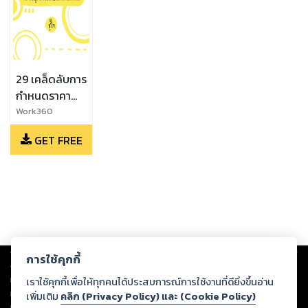
29 เคล็ดลับการ
กำหนดราคา
ทางจิตวิทยา
Work360
GET FREE
Copyright ©
2026
Storylog Co., Ltd. - สตอรี่ล็อกขอสงวนสิทธิ์ไม่รับผิดชอบ
การใช้คุกกี้
ต่อผลงานหรือเนื้อหาใดที่อัปโหลดผ่านเว็บไซต์และปรากฏว่าละเมิดสิทธิใน
ทรัพย์สินทางปัญญาของบุคคลอื่นหรือขัดต่อกฎหมายและศีลธรรม ดังนั้น ผู้อ่าน
เราใช้คุกกี้เพื่อให้ทุกคนได้ประสบการณ์การใช้งานที่ดียิ่งขึ้นอ่าน
ทุกท่านโปรดใช้วิจารณญาณในการกลั่นกรองด้วยตนเอง และหากท่านพบว่าส่วน
เพิ่มเติม
คลิก (Privacy Policy) และ (Cookie Policy)
หนึ่งส่วนใดขัดต่อกฎหมายและศีลธรรม กรุณาแจ้งมายังบริษัท เพื่อทีมงานจะได้