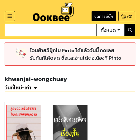
จัดการอีบุ๊ก
(
0
)
ทั้งหมด
โอนย้ายอีบุ๊กไป Pinto ได้แล้ววันนี้ กดเลย
รับทันทีโค้ดลด ซื้อและอ่านได้ต่อเนื่องที่ Pinto
khwanjai-wongchuay
วันที่ใหม่-เก่า