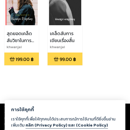
สุดยอดเคล็ด
เคล็ดลับการ
ลับวิชาในการ
เขียนเรื่องสั้น
เขียนบทความ
khwanjai
khwanjai
wongchuay
wongchuay
199.00
฿
99.00
฿
Copyright ©
2026
Storylog Co., Ltd. - สตอรี่ล็อกขอสงวนสิทธิ์ไม่รับผิดชอบ
การใช้คุกกี้
ต่อผลงานหรือเนื้อหาใดที่อัปโหลดผ่านเว็บไซต์และปรากฏว่าละเมิดสิทธิใน
ทรัพย์สินทางปัญญาของบุคคลอื่นหรือขัดต่อกฎหมายและศีลธรรม ดังนั้น ผู้อ่าน
เราใช้คุกกี้เพื่อให้ทุกคนได้ประสบการณ์การใช้งานที่ดียิ่งขึ้นอ่าน
ทุกท่านโปรดใช้วิจารณญาณในการกลั่นกรองด้วยตนเอง และหากท่านพบว่าส่วน
เพิ่มเติม
คลิก (Privacy Policy) และ (Cookie Policy)
หนึ่งส่วนใดขัดต่อกฎหมายและศีลธรรม กรุณาแจ้งมายังบริษัท เพื่อทีมงานจะได้