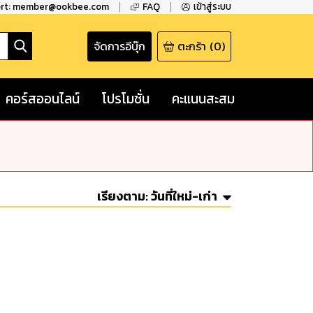
ort: member@ookbee.com
FAQ
เข้าสู่ระบบ
จัดการอีบุ๊ก
ตะกร้า
(
0
)
คอร์สออนไลน์
โปรโมชั่น
คะแนนสะสม
เรียงตาม:
วันที่ใหม่-เก่า