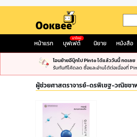
มาใหม่
หน้าแรก
บุฟเฟต์
นิยาย
หนังสือ
โอนย้ายอีบุ๊กไป Pinto ได้แล้ววันนี้ กดเลย
รับทันทีโค้ดลด ซื้อและอ่านได้ต่อเนื่องที่ Pi
ผู้ช่วยศาสตราจารย์-ดรพิเชฐ-วณิชชา