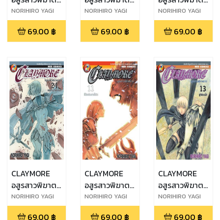
มาร เล่ม 18
มาร เล่ม 26
มาร เล่ม 25
NORIHIRO YAGI
NORIHIRO YAGI
NORIHIRO YAGI
69.00
฿
69.00
฿
69.00
฿
CLAYMORE
CLAYMORE
CLAYMORE
อสูรสาวพิฆาต
อสูรสาวพิฆาต
อสูรสาวพิฆาต
มาร เล่ม 24
มาร เล่ม 11
มาร เล่ม 13
NORIHIRO YAGI
NORIHIRO YAGI
NORIHIRO YAGI
69.00
฿
69.00
฿
69.00
฿