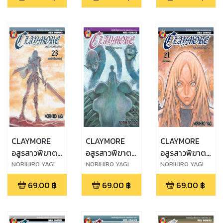
CLAYMORE
CLAYMORE
CLAYMORE
อสูรสาวพิฆาต
อสูรสาวพิฆาต
อสูรสาวพิฆาต
มาร เล่ม 23
มาร เล่ม 22
มาร เล่ม 21
NORIHIRO YAGI
NORIHIRO YAGI
NORIHIRO YAGI
69.00
฿
69.00
฿
69.00
฿