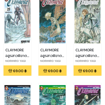
CLAYMORE
CLAYMORE
CLAYMORE
อสูรสาวพิฆาต
อสูรสาวพิฆาต
อสูรสาวพิฆาต
มาร เล่ม 20
มาร เล่ม 19
มาร เล่ม 14
NORIHIRO YAGI
NORIHIRO YAGI
NORIHIRO YAGI
69.00
฿
69.00
฿
69.00
฿