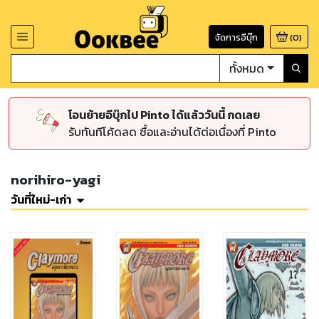
จัดการอีบุ๊ก
(
0
)
ทั้งหมด
โอนย้ายอีบุ๊กไป Pinto ได้แล้ววันนี้ กดเลย
รับทันทีโค้ดลด ซื้อและอ่านได้ต่อเนื่องที่ Pinto
norihiro-yagi
วันที่ใหม่-เก่า