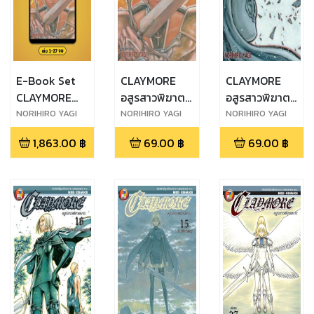
E-Book Set
CLAYMORE
CLAYMORE
CLAYMORE
อสูรสาวพิฆาต
อสูรสาวพิฆาต
อสูรสาวพิฆาต
มาร เล่ม 1
มาร เล่ม 17
NORIHIRO YAGI
NORIHIRO YAGI
NORIHIRO YAGI
มาร เล่ม 1-27
1,863.00
฿
69.00
฿
69.00
฿
(จบ)